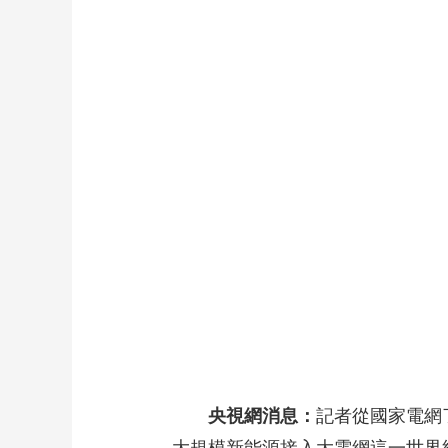
財經
教育
鄉村振興
生態環境
一帶一路
大國智造
大國展會
大國保險
雲頂對話
CCTV.節目官網
直播
節目單
欄目
片庫
央視網消息：
記者從國家電網