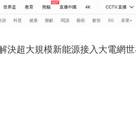
世界盃
教育
熊貓
直播中國
4K
CCTV.直播
式妙語
主持人
下載央視影音
熱解讀
天天學習
旅游
科普
健康
樂齡
閱讀
藝術
數智
5G
産業+
紀錄片網
國家大劇院
大型活動
解決超大規模新能源接入大電網世
科技
法治
文娛
人物
公益
圖片
習式妙語
央視快評
央視網評
光華銳評
鋒面
頻道
VR/AR
4K專區
全景新聞
請入列
人生第一次
人生第二次
年冬奧會
CBA
NBA
中超
國足
國際足球
網球
綜
體育江湖
文化體育
冰雪道路
足球道路