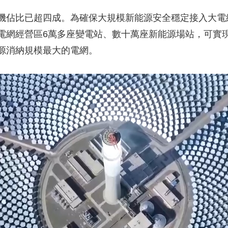
佔比已超四成。為確保大規模新能源安全穩定接入大電
電網經營區6萬多座變電站、數十萬座新能源場站，可實現
源消納規模最大的電網。