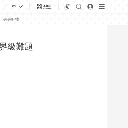
中
央央好物
界級難題
合體育
亞冬會