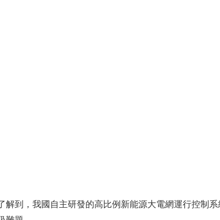
央博
非遺
文化
旅游
科普
健康
樂齡
閱讀
雲起
超級工廠
智敬中國
全民健康
顏選攻略
海洋
收視榜
總台企業白名單
了解到，我國自主研發的高比例新能源大電網運行控制系