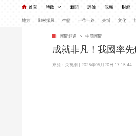
首頁
時政
新聞
評論
視頻
財經
人民領袖習近平
直播
海外頻道
片庫
iPanda
欄目大全
聯播+
English
中國領導人
節目單
Монгол
聽音
央視快評
微視頻
習
地方
鄉村振興
生態
一帶一路
央博
文化
新聞頻道
>
中國新聞
總台春晚
網絡春晚
共産黨員網
秧紀錄
成就非凡！我國率先
來源：央視網 | 2025年05月20日 17:15:44
新聞
國內
國際
評論
經濟
軍事
人民領袖習近平
聯播+
熱解讀
天天學習
視頻
小央視頻
小央直播
直播中國
熊貓
現場
前線
比劃
快看
藍海中國
新兵
體育
直播
競猜
2026年世界盃
2026
VIP會員
CCTV奧林匹克頻道
生活體育大會