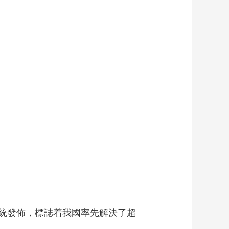
藝術
汽車
數智
5G
産業+
時尚
天氣
才藝
網展
央央好物
統發佈，標誌着我國率先解決了超