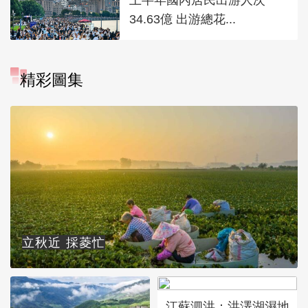
34.63億 出游總花...
精彩圖集
立秋近 採菱忙
江蘇泗洪：洪澤湖濕地