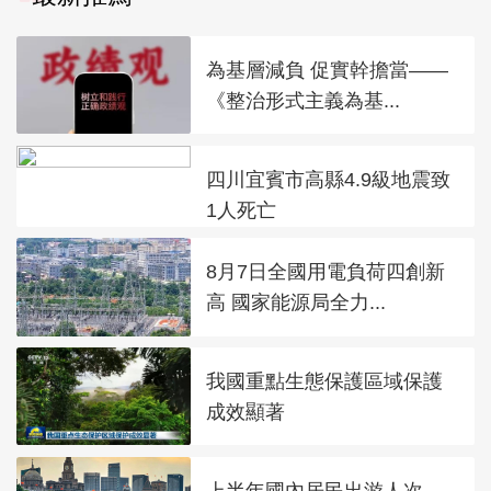
為基層減負 促實幹擔當——
《整治形式主義為基...
四川宜賓市高縣4.9級地震致
1人死亡
8月7日全國用電負荷四創新
高 國家能源局全力...
我國重點生態保護區域保護
成效顯著
上半年國內居民出游人次