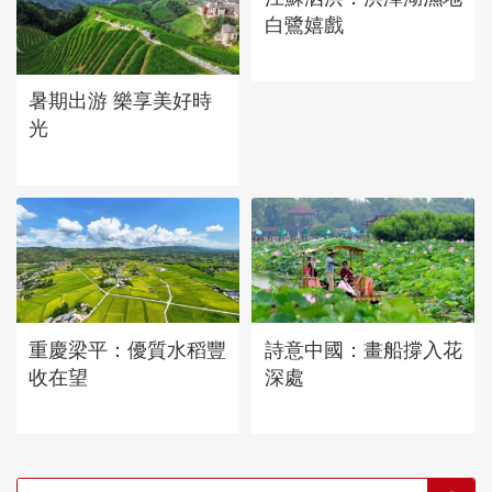
白鷺嬉戲
暑期出游 樂享美好時
光
重慶梁平：優質水稻豐
詩意中國：畫船撐入花
收在望
深處