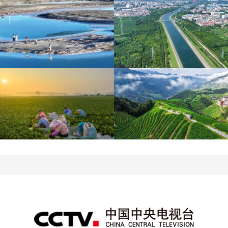
青海大柴旦翡翠湖晶瑩剔
南水北調中線工程調水突
透
破800億立方米
立秋近 採菱忙
暑期出游 樂享美好時光