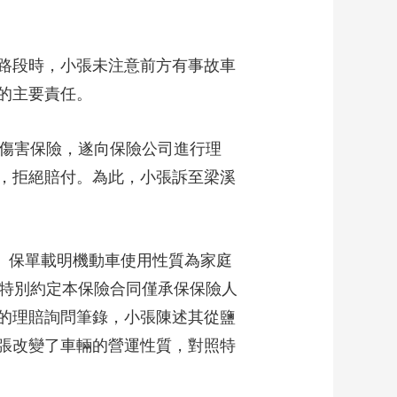
藝術
汽車
數智
5G
産業+
時尚
天氣
才藝
網展
央央好物
路段時，小張未注意前方有事故車
的主要責任。
傷害保險，遂向保險公司進行理
，拒絕賠付。為此，小張訴至梁溪
。保單載明機動車使用性質為家庭
，特別約定本保險合同僅承保保險人
的理賠詢問筆錄，小張陳述其從鹽
張改變了車輛的營運性質，對照特