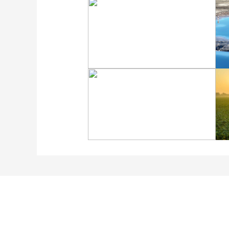
“大地指紋”奏響夏夜文旅
樂章
“科學”號完成西太平洋共
享科考航次返回青島