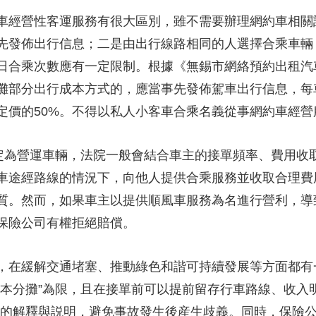
經營性客運服務有很大區別，雖不需要辦理網約車相關
先發佈出行信息；二是由出行線路相同的人選擇合乘車輛
日合乘次數應有一定限制。根據《無錫市網絡預約出租汽
攤部分出行成本方式的，應當事先發佈駕車出行信息，每
定價的50%。不得以私人小客車合乘名義從事網約車經營
為營運車輛，法院一般會結合車主的接單頻率、費用收
車途經路線的情況下，向他人提供合乘服務並收取合理費
質。然而，如果車主以提供順風車服務為名進行營利，導
保險公司有權拒絕賠償。
在緩解交通堵塞、推動綠色和諧可持續發展等方面都有
成本分攤”為限，且在接單前可以提前留存行車路線、收入
一步的解釋與説明，避免事故發生後産生歧義。同時，保險