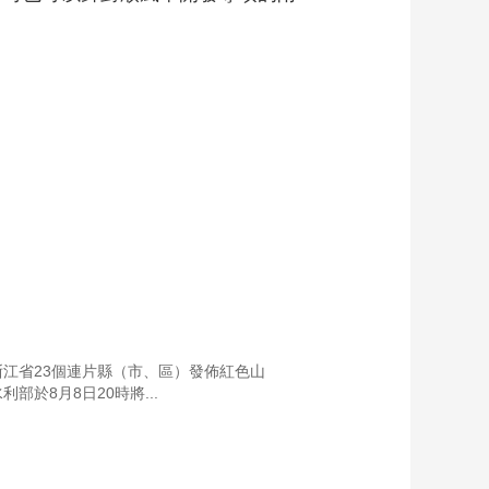
浙江省23個連片縣（市、區）發佈紅色山
於8月8日20時將...