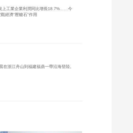
規上工業企業利潤同比增長18.7%……今
觀經濟“壓艙石”作用
日早晨在浙江舟山到福建福鼎一帶沿海登陸。