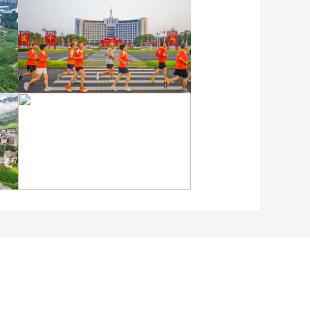
各地民眾多彩方式迎全民
健身日
江蘇泗洪：洪澤湖濕地白
鷺嬉戲