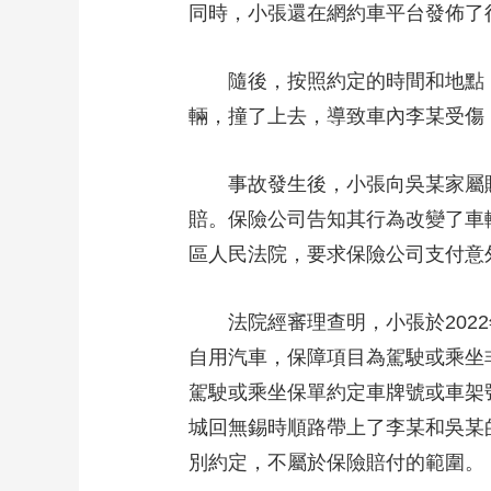
同時，小張還在網約車平台發佈了
財經
教育
鄉村振興
生態環境
一帶一路
大國智造
大國展會
大國保險
雲頂對話
隨後，按照約定的時間和地點，
輛，撞了上去，導致車內李某受傷
事故發生後，小張向吳某家屬賠付
CCTV.節目官網
直播
節目單
欄目
片庫
賠。保險公司告知其行為改變了車
區人民法院，要求保險公司支付意
法院經審理查明，小張於2022
自用汽車，保障項目為駕駛或乘坐
駕駛或乘坐保單約定車牌號或車架
城回無錫時順路帶上了李某和吳某
別約定，不屬於保險賠付的範圍。