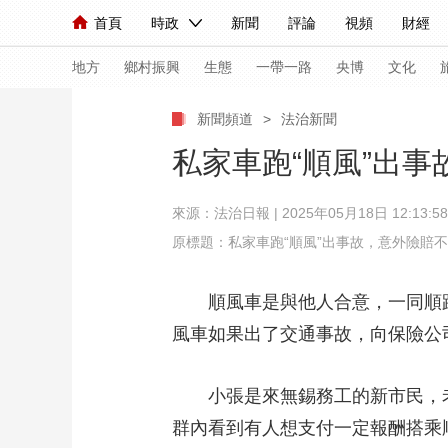
首頁
時政
新聞
評論
視頻
財經
人民領袖習近平
直播
海外頻道
片庫
iPanda
欄目大全
聯播+
English
中國領導人
節目單
Монгол
聽音
央視快評
微視頻
習
地方
鄉村振興
生態
一帶一路
央博
文化
新聞頻道
>
法治新聞
總台春晚
網絡春晚
共産黨員網
秧紀錄
私家車跑“順風”出
來源：
法治日報
| 2025年05月18日 12:13:58
新聞
國內
國際
評論
經濟
軍事
原標題：私家車跑“順風”出事故，意外險賠
人民領袖習近平
聯播+
熱解讀
天天學習
順風車是與他人合意，一同順路
視頻
小央視頻
小央直播
直播中國
熊貓
風車如果出了交通事故，向保險公
現場
前線
比劃
快看
藍海中國
新兵
小張是來無錫務工的新市民，老家
體育
直播
競猜
2026年世界盃
2026
群內看到有人想支付一定報酬搭乘
VIP會員
CCTV奧林匹克頻道
生活體育大會