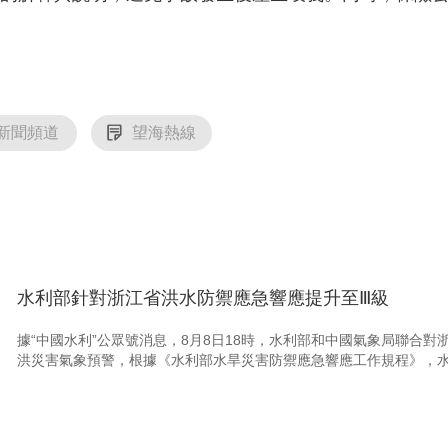
新聞頻道
望海熱線
水利部針對浙江省洪水防禦應急響應提升至Ⅲ級
據“中國水利”公眾號消息，8月8日18時，水利部和中國氣象局聯合對
洪災害氣象預警，根據《水利部水旱災害防禦應急響應工作規程》，水利部