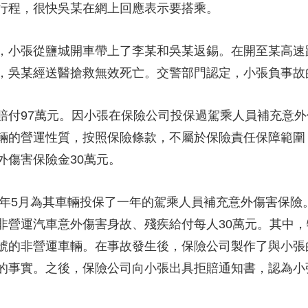
行程，很快吳某在網上回應表示要搭乘。
央博
非遺
文化
旅游
科普
健康
樂齡
閱讀
雲起
超級工廠
智敬中國
全民健康
顏選攻略
海洋
小張從鹽城開車帶上了李某和吳某返錫。在開至某高速
，吳某經送醫搶救無效死亡。交警部門認定，小張負事故
97萬元。因小張在保險公司投保過駕乘人員補充意外
熱播榜
總台企業白名單
輛的營運性質，按照保險條款，不屬於保險責任保障範圍
外傷害保險金30萬元。
年5月為其車輛投保了一年的駕乘人員補充意外傷害保險
非營運汽車意外傷害身故、殘疾給付每人30萬元。其中
號的非營運車輛。在事故發生後，保險公司製作了與小張
的事實。之後，保險公司向小張出具拒賠通知書，認為小