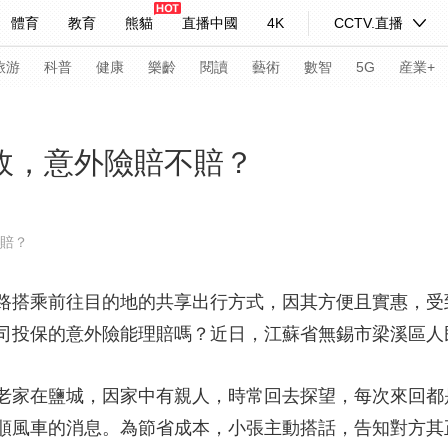
體育
教育
熊貓
直播中國
4K
CCTV.直播
式妙語
主持人
下載央視影音
熱解讀
天天學習
旅游
科普
健康
樂齡
閱讀
藝術
數智
5G
産業+
紀錄片網
國家大劇院
大型活動
事故，意外險賠不賠？
科技
法治
文娛
人物
公益
圖片
不賠？
習式妙語
央視快評
央視網評
光華銳評
鋒面
搭乘前往目的地的共享出行方式，因其方便且實惠，受
頻道
VR/AR
4K專區
全景新聞
司投保的意外險能理賠嗎？近日，江蘇省無錫市梁溪區人
請入列
人生第一次
人生第二次
在鹽城，因家中有親人，時常回去探望，每次來回都是自
年冬奧會
CBA
NBA
中超
國足
國際足球
網球
綜
順風車的消息。為節省成本，小張主動搭話，告知對方其
體育江湖
文化體育
冰雪道路
足球道路