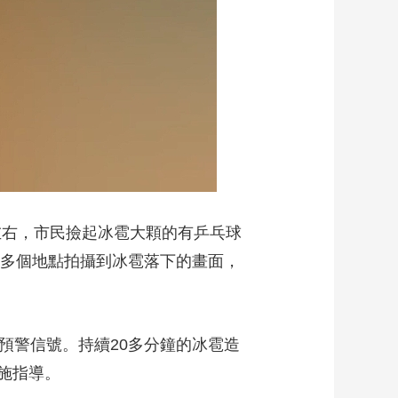
左右，市民撿起冰雹大顆的有乒乓球
等多個地點拍攝到冰雹落下的畫面，
警信號。持續20多分鐘的冰雹造
施指導。