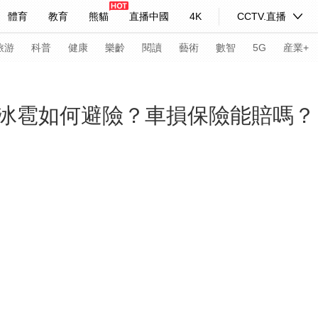
體育
教育
熊貓
直播中國
4K
CCTV.直播
式妙語
主持人
下載央視影音
熱解讀
天天學習
旅游
科普
健康
樂齡
閱讀
藝術
數智
5G
産業+
紀錄片網
國家大劇院
大型活動
冰雹如何避險？車損保險能賠嗎？
科技
法治
文娛
人物
公益
圖片
習式妙語
央視快評
央視網評
光華銳評
鋒面
頻道
VR/AR
4K專區
全景新聞
請入列
人生第一次
人生第二次
年冬奧會
CBA
NBA
中超
國足
國際足球
網球
綜
體育江湖
文化體育
冰雪道路
足球道路