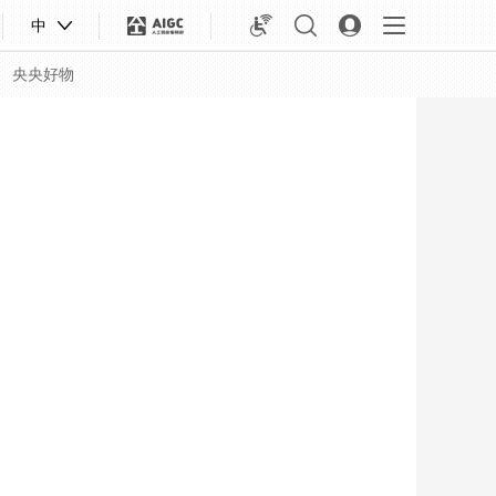
中
央央好物
合體育
亞冬會