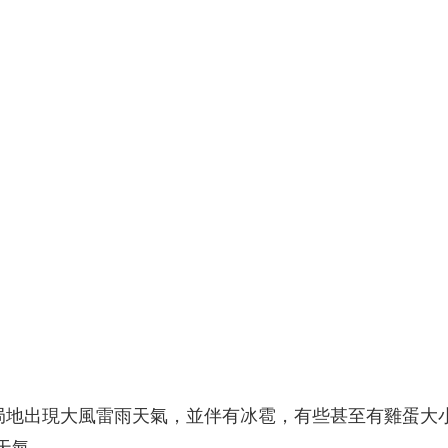
央博
非遺
文化
旅游
科普
健康
樂齡
閱讀
雲起
超級工廠
智敬中國
全民健康
顏選攻略
海洋
熱播榜
總台企業白名單
京局地出現大風雷雨天氣，並伴有冰雹，有些甚至有雞蛋大