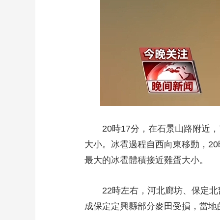
20時17分，在石景山路附近，
大小。冰雹過程自西向東移動，2
最大的冰雹體積接近雞蛋大小。
22時左右，河北廊坊、保定北部
成保定定興縣部分麥田受損，當地