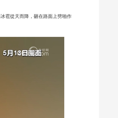
的冰雹從天而降，砸在路面上劈啪作