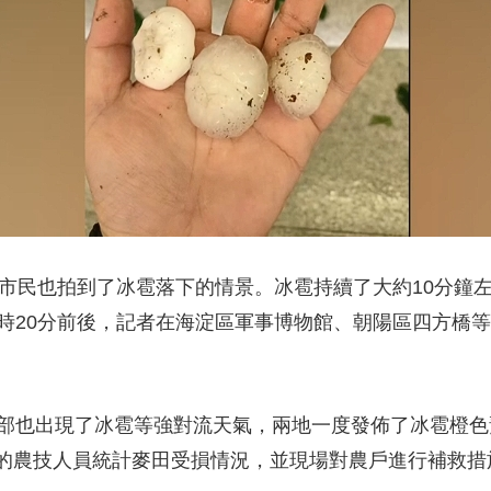
市民也拍到了冰雹落下的情景。冰雹持續了大約10分鐘
0時20分前後，記者在海淀區軍事博物館、朝陽區四方橋
也出現了冰雹等強對流天氣，兩地一度發佈了冰雹橙色預
的農技人員統計麥田受損情況，並現場對農戶進行補救措