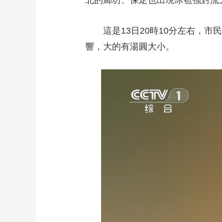
北的廊坊、保定也出現冰雹強對流
這是13日20時10分左右，市
響，大的有湯圓大小。