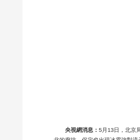
財經
教育
鄉村振興
生態環境
一帶一路
大國智造
大國展會
大國保險
雲頂對話
CCTV.節目官網
直播
節目單
欄目
片庫
央視網消息：
5月13日，北