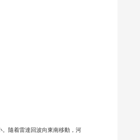
藝術
汽車
數智
5G
産業+
時尚
天氣
才藝
網展
央央好物
小。隨着雷達回波向東南移動，河