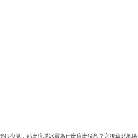
很少見，那麼這場冰雹為什麼這麼猛烈？之後華北地區