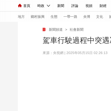
首頁
時政
新聞
評論
視頻
財經
人民領袖習近平
直播
海外頻道
片庫
iPanda
欄目大全
聯播+
English
中國領導人
節目單
Монгол
聽音
央視快評
微視頻
習
地方
鄉村振興
生態
一帶一路
央博
文化
新聞頻道
>
社會新聞
總台春晚
網絡春晚
共産黨員網
秧紀錄
駕車行駛過程中突遇
來源：央視網 | 2025年05月15日 02:26:13
新聞
國內
國際
評論
經濟
軍事
人民領袖習近平
聯播+
熱解讀
天天學習
視頻
小央視頻
小央直播
直播中國
熊貓
現場
前線
比劃
快看
藍海中國
新兵
體育
直播
競猜
2026年世界盃
2026
VIP會員
CCTV奧林匹克頻道
生活體育大會