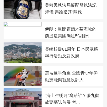
美移民執法局擬配發執法記
錄儀 輿論指其“隔靴...
伊朗：重開霍爾木茲海峽的
前提是美國滿足5個條件
長崎核爆81周年 日本民眾將
舉行活動反對政府...
萬名選手角逐 全國青少年勞
動技能與智慧設計大...
“海上生明月”寫給誰？張九齡
故妻墓誌首展 考...