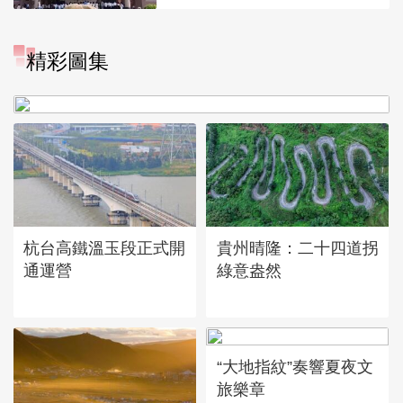
精彩圖集
廣西昭平: 高山秋茶採摘忙
杭台高鐵溫玉段正式開
貴州晴隆：二十四道拐
通運營
綠意盎然
“大地指紋”奏響夏夜文
旅樂章