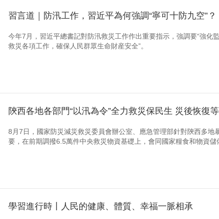
習言道｜防汛工作，習近平為何強調“寧可十防九空”？
今年7月，習近平總書記對防汛救災工作作出重要指示，強調要“強化
救災各項工作，確保人民群眾生命財産安全”。
陝西各地各部門“以汛為令”全力救災保民生 災後恢復
8月7日，國家防災減災救災委員會辦公室、應急管理部針對陝西多地
要，在前期調撥6.5萬件中央救災物資基礎上，會同國家糧食和物資儲備
學習進行時丨人民的健康、體質、幸福一脈相承