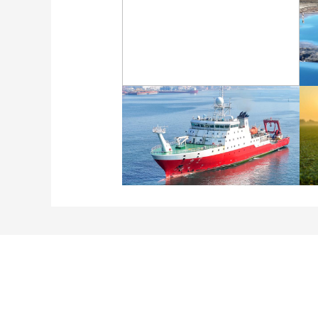
“大地指紋”奏響夏夜文旅
樂章
“科學”號完成西太平洋共
享科考航次返回青島