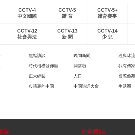
CCTV-4
CCTV-5
CCTV-5+
中文國際
體 育
體育賽事
CCTV-12
CCTV-13
CCTV-14
社會與法
新 聞
少 兒
播
焦點訪談
晚間新聞
經典咏
法
時代楷模發佈廳
開講啦
我有傳
然
正大綜藝
人口
國際藝
眼
典籍裏的中國
中國詩詞大會
生活圈
概況
更多鏈結