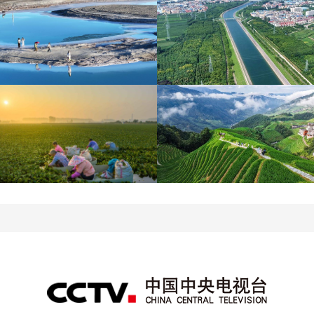
青海大柴旦翡翠湖晶瑩剔
南水北調中線工程調水突
透
破800億立方米
立秋近 採菱忙
暑期出游 樂享美好時光