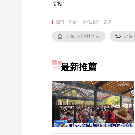
長投”。
財經
教育
鄉村振興
生態環境
一帶一路
大國智造
大國展會
大國保險
雲頂對話
編輯：郭倩
責任編輯：劉亮
返回央視網首頁
返回
CCTV.節目官網
直播
節目單
欄目
片庫
最新推薦