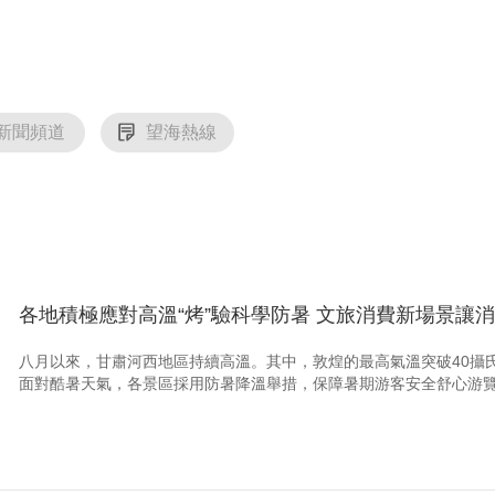
央博
非遺
文化
旅游
科普
健康
樂齡
閱讀
雲起
超級工廠
智敬中國
全民健康
顏選攻略
海洋
新聞頻道
望海熱線
熱播榜
總台企業白名單
各地積極應對高溫“烤”驗科學防暑 文旅消費新場景讓
八月以來，甘肅河西地區持續高溫。其中，敦煌的最高氣溫突破40攝
面對酷暑天氣，各景區採用防暑降溫舉措，保障暑期游客安全舒心游