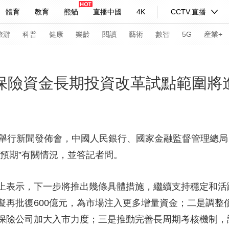
體育
教育
熊貓
直播中國
4K
CCTV.直播
式妙語
主持人
下載央視影音
熱解讀
天天學習
旅游
科普
健康
樂齡
閱讀
藝術
數智
5G
産業+
紀錄片網
國家大劇院
大型活動
！保險資金長期投資改革試點範圍將
科技
法治
文娛
人物
公益
圖片
習式妙語
央視快評
央視網評
光華銳評
鋒面
辦舉行新聞發佈會，中國人民銀行、國家金融監督管理總
預期”有關情況，並答記者問。
頻道
VR/AR
4K專區
全景新聞
請入列
人生第一次
人生第二次
上表示，下一步將推出幾條具體措施，繼續支持穩定和活
擬再批復600億元，為市場注入更多增量資金；
年冬奧會
CBA
NBA
中超
國足
國際足球
二是調整
網球
綜
勵保險公司加大入市力度；
三是推動完善長周期考核機制，
體育江湖
文化體育
冰雪道路
足球道路