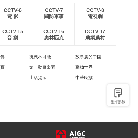
CCTV-6
CCTV-7
CCTV-8
電 影
國防軍事
電視劇
CCTV-15
CCTV-16
CCTV-17
音 樂
奧林匹克
農業農村
流傳
挑戰不可能
故事裏的中國
家寶
第一動畫樂園
動物世界
苑
生活提示
中華民族
望海熱線