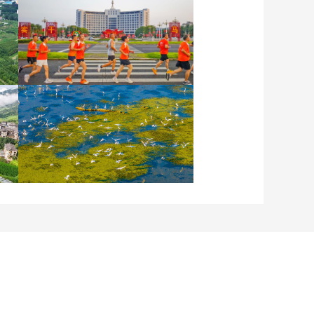
各地民眾多彩方式迎全民
健身日
江蘇泗洪：洪澤湖濕地白
鷺嬉戲