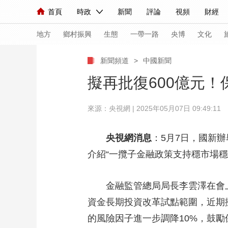
首頁
時政
新聞
評論
視頻
財經
人民領袖習近平
直播
海外頻道
片庫
iPanda
欄目大全
聯播+
English
中國領導人
節目單
Монгол
聽音
央視快評
微視頻
習
地方
鄉村振興
生態
一帶一路
央博
文化
新聞頻道
>
中國新聞
總台春晚
網絡春晚
共産黨員網
秧紀錄
擬再批復600億元
來源：央視網 | 2025年05月07日 09:49:11
新聞
國內
國際
評論
經濟
軍事
人民領袖習近平
聯播+
熱解讀
天天學習
央視網消息
：5月7日，國新
介紹“一攬子金融政策支持穩市場穩
視頻
小央視頻
小央直播
直播中國
熊貓
現場
前線
比劃
快看
藍海中國
新兵
金融監管總局局長李雲澤在會
體育
直播
資金長期投資改革試點範圍，近期
競猜
2026年世界盃
2026
的風險因子進一步調降10%，鼓
VIP會員
CCTV奧林匹克頻道
生活體育大會