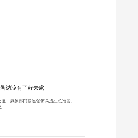
藝術
汽車
數智
5G
産業+
時尚
天氣
才藝
網展
央央好物
消暑納涼有了好去處
氏度，氣象部門接連發佈高溫紅色預警。
覽。