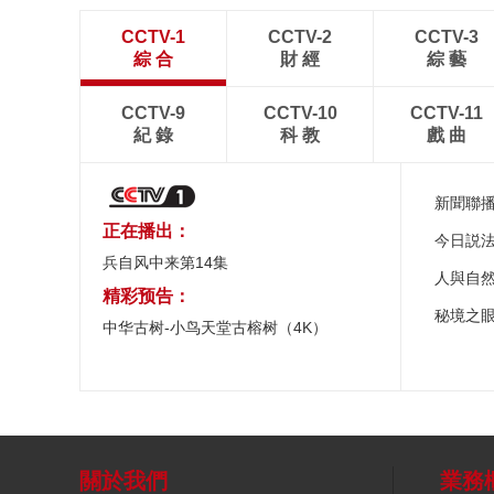
CCTV-1
CCTV-2
CCTV-3
綜 合
財 經
綜 藝
CCTV-9
CCTV-10
CCTV-11
紀 錄
科 教
戲 曲
新聞聯
正在播出：
今日説
兵自风中来第14集
人與自
精彩预告：
秘境之
中华古树-小鸟天堂古榕树（4K）
關於我們
業務