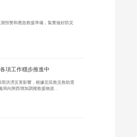
監測預警和應急救援準備，紮實做好防災
等各項工作穩步推進中
暴雨洪澇災害影響，根據災區救災救助需
局向陝西增加調撥救援物資...