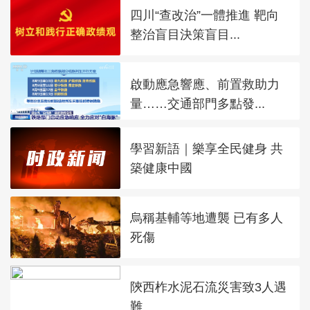
四川“查改治”一體推進 靶向
整治盲目決策盲目...
啟動應急響應、前置救助力
量……交通部門多點發...
學習新語｜樂享全民健身 共
築健康中國
烏稱基輔等地遭襲 已有多人
死傷
陝西柞水泥石流災害致3人遇
難