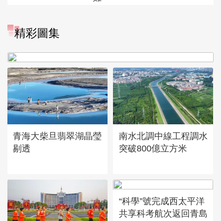
“大地指紋”奏響夏夜文旅樂
精彩圖集
章
青海大柴旦翡翠湖晶瑩
南水北調中線工程調水
剔透
突破800億立方米
“科學”號完成西太平洋
共享科考航次返回青島