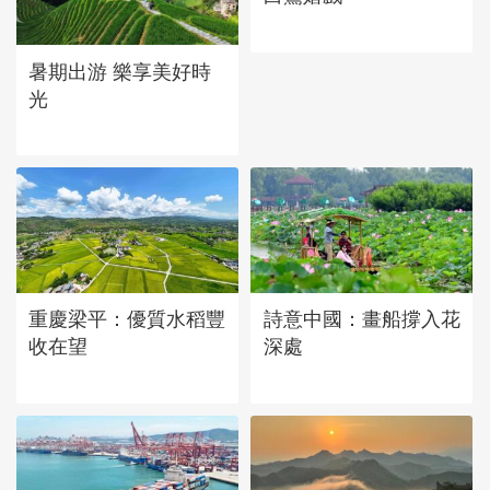
立秋近 採菱忙
暑期出游 樂享美好時
光
重慶梁平：優質水稻豐
詩意中國：畫船撐入花
收在望
深處