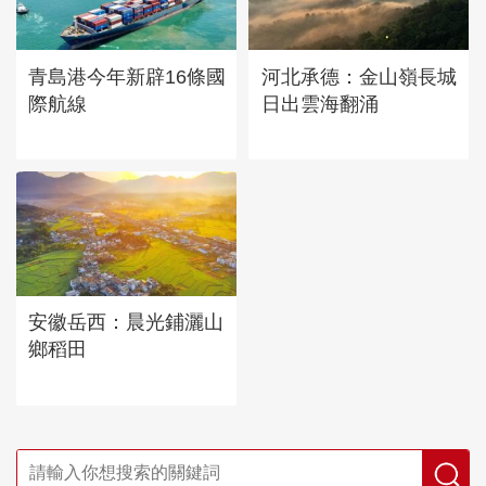
青島港今年新辟16條國
河北承德：金山嶺長城
際航線
日出雲海翻涌
安徽岳西：晨光鋪灑山
鄉稻田