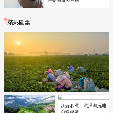
時令節氣與健康
精彩圖集
江蘇泗洪：洪澤湖濕地
白鷺嬉戲