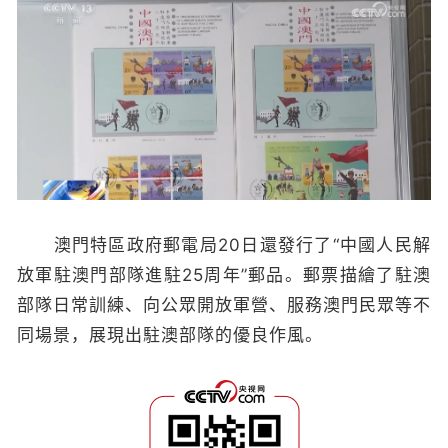
澳門特區政府郵電局20日還發行了“中國人民解
放軍駐澳門部隊進駐25周年”郵品。郵票描繪了駐澳
部隊日常訓練、向公眾開放軍營、服務澳門民眾等不
同場景，展現出駐澳部隊的優良作風。