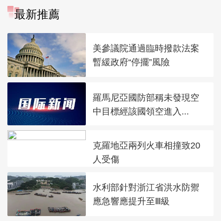
最新推薦
美參議院通過臨時撥款法案
暫緩政府“停擺”風險
羅馬尼亞國防部稱未發現空
中目標經該國領空進入...
克羅地亞兩列火車相撞致20
人受傷
水利部針對浙江省洪水防禦
應急響應提升至Ⅲ級