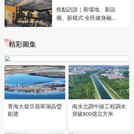
焦點訪談｜新場地、新設
備、新模式 全民健身融...
精彩圖集
“大地指紋”奏響夏夜文旅樂
章
青海大柴旦翡翠湖晶瑩
南水北調中線工程調水
剔透
突破800億立方米