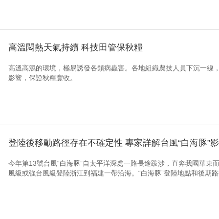
高溫悶熱天氣持續 科技田管保秋糧
高溫高濕的環境，極易誘發各類病蟲害。各地組織農技人員下沉一線
影響，保證秋糧豐收。
登陸後移動路徑存在不確定性 專家詳解台風“白海豚”
今年第13號台風“白海豚”自太平洋深處一路長途跋涉，直奔我國華東而
風級或強台風級登陸浙江到福建一帶沿海。“白海豚”登陸地點和後期路徑