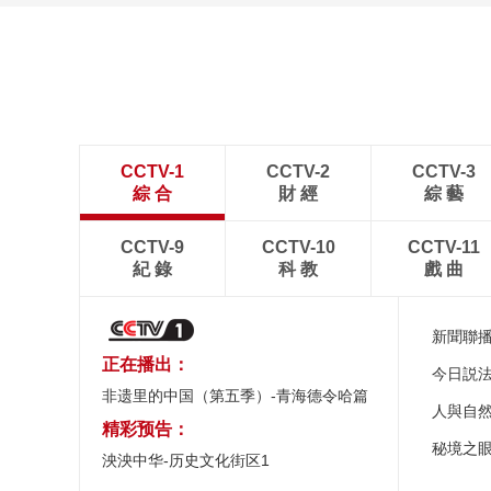
詩意中國：畫船撐入花深
處
CCTV-1
CCTV-2
CCTV-3
綜 合
財 經
綜 藝
CCTV-9
CCTV-10
CCTV-11
紀 錄
科 教
戲 曲
新聞聯
正在播出：
今日説
非遗里的中国（第五季）-青海德令哈篇
人與自
精彩预告：
秘境之
泱泱中华-历史文化街区1