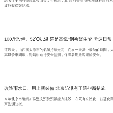
記者從中國科學院紫金山天文台獲悉，其“銀河畫卷”研究團隊在銀河
波紋狀褶皺結構。
100斤設備、52℃軌溫 這是高鐵“鋼軌醫生”的暑運日常
這幾天，山西省太原市的氣溫持續走高，而在一天當中最熱的時間，
高鐵發車間歇，對鋼軌進行安全監測，保障暑期旅客運輸安全。
改造雨水口、用上新裝備 北京防汛有了這些新措施
今年北京市繼續加強監測預警預報能力建設，在既有立體化、智慧化
齊監測短板。