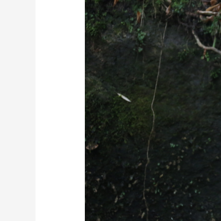
財經
教育
鄉村振興
生態環境
一帶一路
大國智造
大國展會
大國保險
雲頂對話
CCTV.節目官網
直播
節目單
欄目
片庫