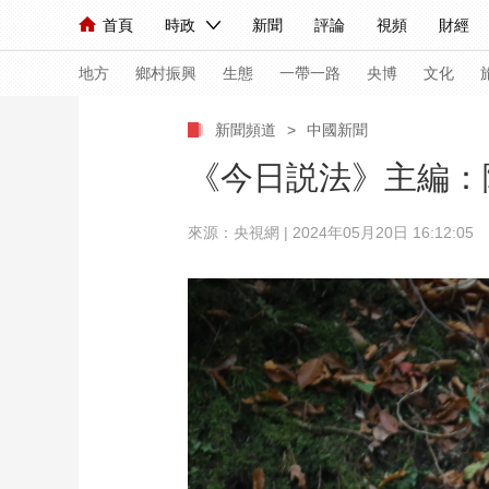
首頁
時政
新聞
評論
視頻
財經
人民領袖習近平
直播
海外頻道
片庫
iPanda
欄目大全
聯播+
English
中國領導人
節目單
Монгол
聽音
央視快評
微視頻
習
地方
鄉村振興
生態
一帶一路
央博
文化
新聞頻道
>
中國新聞
總台春晚
網絡春晚
共産黨員網
秧紀錄
《今日説法》主編：
來源：央視網 | 2024年05月20日 16:12:05
新聞
國內
國際
評論
經濟
軍事
人民領袖習近平
聯播+
熱解讀
天天學習
視頻
小央視頻
小央直播
直播中國
熊貓
現場
前線
比劃
快看
藍海中國
新兵
體育
直播
競猜
2026年世界盃
2026
VIP會員
CCTV奧林匹克頻道
生活體育大會