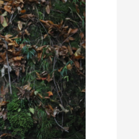
藝術
汽車
數智
5G
産業+
時尚
天氣
才藝
網展
央央好物