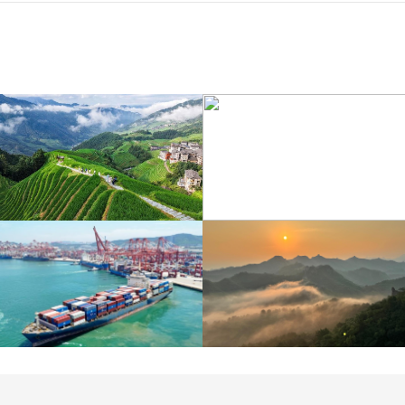
江蘇泗洪：洪澤湖濕地白
暑期出游 樂享美好時光
鷺嬉戲