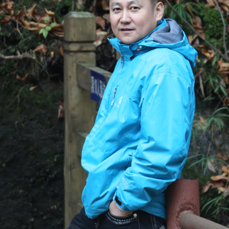
央博
非遺
文化
旅游
科普
健康
樂齡
閱讀
雲起
超級工廠
智敬中國
全民健康
顏選攻略
海洋
收視榜
總台企業白名單