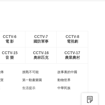
安徽岳西：晨光鋪灑山鄉
稻田
CCTV-6
CCTV-7
CCTV-8
電 影
國防軍事
電視劇
CCTV-15
CCTV-16
CCTV-17
音 樂
奧林匹克
農業農村
流傳
挑戰不可能
故事裏的中國
家寶
第一動畫樂園
動物世界
苑
生活提示
中華民族