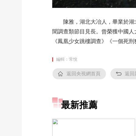
陳雅，湖北大冶人，畢業於湖北
聞調查類節目見長。曾榮獲中國人
《鳳凰少女跳樓調查》《一個死刑
編輯：常悅
返回央視網首頁
返回
最新推薦