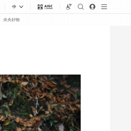
中
央央好物
合體育
亞冬會