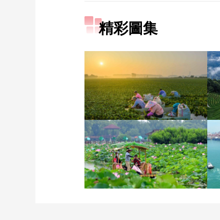
精彩圖集
立秋近 採菱忙