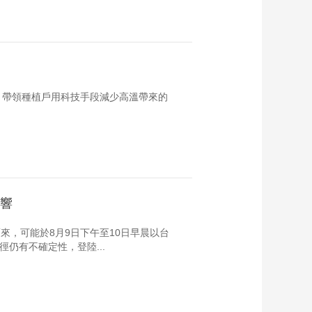
，帶領種植戶用科技手段減少高溫帶來的
影響
來，可能於8月9日下午至10日早晨以台
仍有不確定性，登陸...