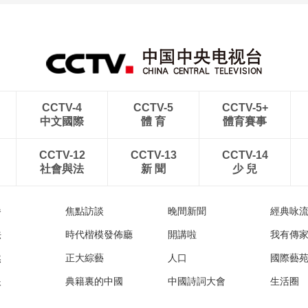
青島港今年新辟16條國際
河北承德：金山嶺長城日
航線
出雲海翻涌
CCTV-4
CCTV-5
CCTV-5+
中文國際
體 育
體育賽事
CCTV-12
CCTV-13
CCTV-14
社會與法
新 聞
少 兒
播
焦點訪談
晚間新聞
經典咏
法
時代楷模發佈廳
開講啦
我有傳
然
正大綜藝
人口
國際藝
眼
典籍裏的中國
中國詩詞大會
生活圈