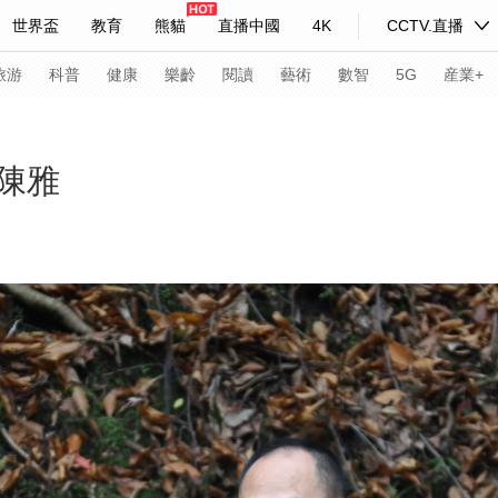
世界盃
教育
熊貓
直播中國
4K
CCTV.直播
式妙語
主持人
下載央視影音
熱解讀
天天學習
旅游
科普
健康
樂齡
閱讀
藝術
數智
5G
産業+
紀錄片網
國家大劇院
大型活動
陳雅
科技
法治
文娛
人物
公益
圖片
習式妙語
央視快評
央視網評
光華銳評
鋒面
頻道
VR/AR
4K專區
全景新聞
請入列
人生第一次
人生第二次
年冬奧會
CBA
NBA
中超
國足
國際足球
網球
綜
體育江湖
文化體育
冰雪道路
足球道路