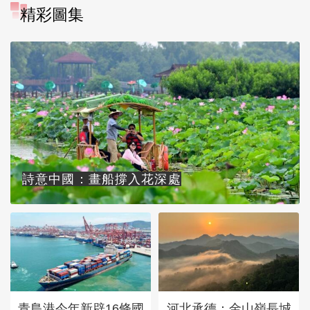
精彩圖集
詩意中國：畫船撐入花深處
青島港今年新辟16條國
河北承德：金山嶺長城