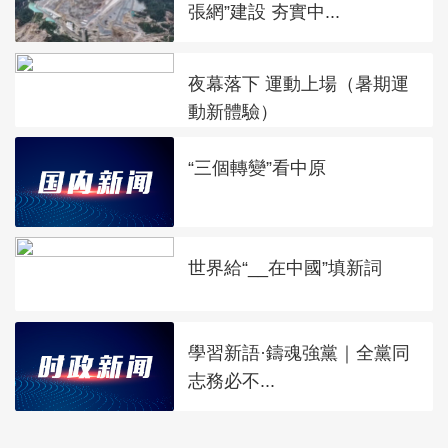
張網”建設 夯實中...
夜幕落下 運動上場（暑期運
動新體驗）
“三個轉變”看中原
世界給“__在中國”填新詞
學習新語·鑄魂強黨｜全黨同
志務必不...