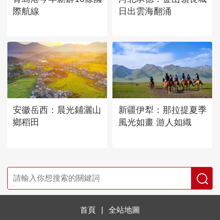
際航線
日出雲海翻涌
安徽岳西：晨光鋪灑山
新疆伊犁：那拉提夏季
鄉稻田
風光如畫 游人如織
首頁
|
全站地圖