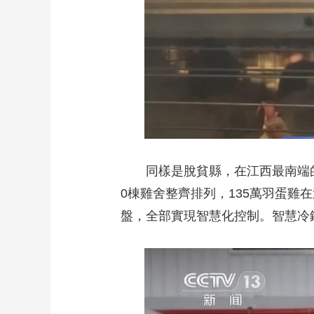
同樣是脫貧縣，在江西最南端的尋
0棟雞舍整齊排列，135萬羽蛋
盤，全部實現智慧化控制。智慧冷