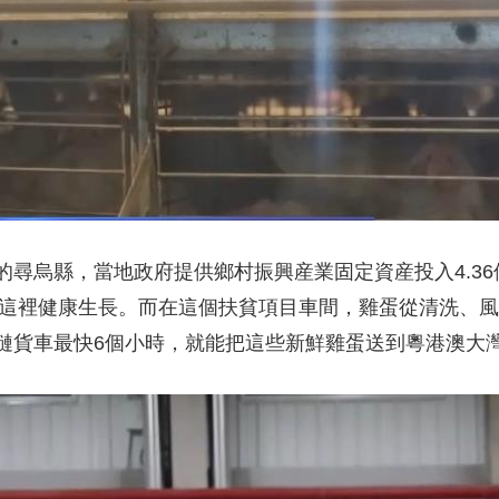
烏縣，當地政府提供鄉村振興産業固定資産投入4.36億
雞在這裡健康生長。而在這個扶貧項目車間，雞蛋從清洗、
鏈貨車最快6個小時，就能把這些新鮮雞蛋送到粵港澳大