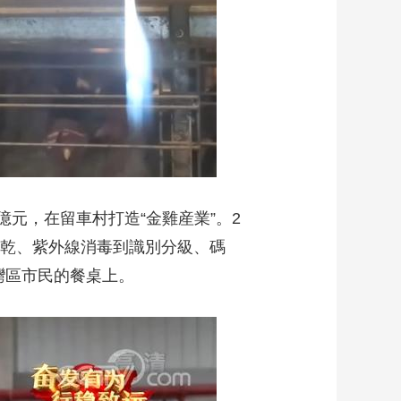
元，在留車村打造“金雞産業”。2
風乾、紫外線消毒到識別分級、碼
灣區市民的餐桌上。