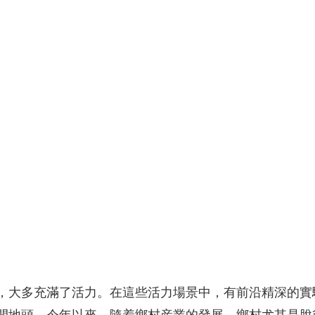
央博
非遺
文化
旅游
科普
健康
樂齡
閱讀
雲起
超級工廠
智敬中國
全民健康
顏選攻略
海洋
收視榜
總台企業白名單
，大多充滿了活力。在這些活力場景中，有前沿精深的實