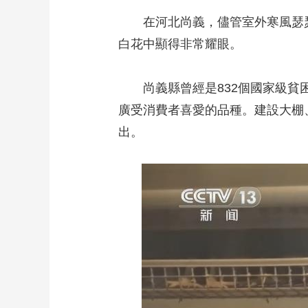
在河北尚義，儘管室外寒風瑟瑟
白花中顯得非常耀眼。
尚義縣曾經是832個國家級貧困
廣受消費者喜愛的品種。建設大棚
出。