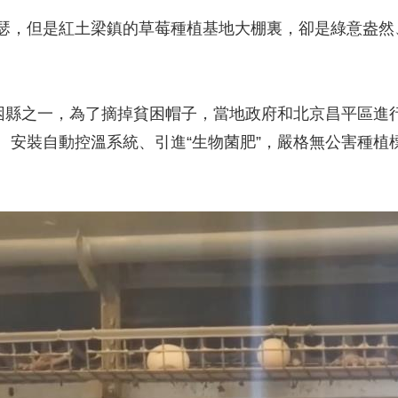
，但是紅土梁鎮的草莓種植基地大棚裏，卻是綠意盎然
縣之一，為了摘掉貧困帽子，當地政府和北京昌平區進
、安裝自動控溫系統、引進“生物菌肥”，嚴格無公害種植