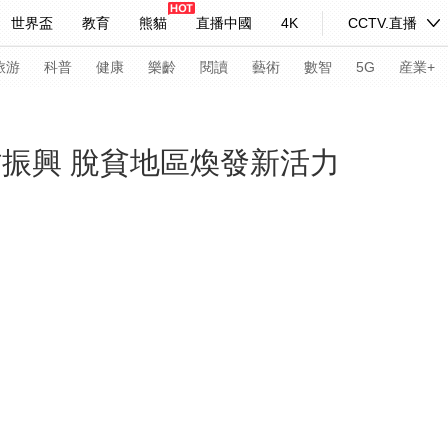
世界盃
教育
熊貓
直播中國
4K
CCTV.直播
式妙語
主持人
下載央視影音
熱解讀
天天學習
旅游
科普
健康
樂齡
閱讀
藝術
數智
5G
産業+
紀錄片網
國家大劇院
大型活動
村振興 脫貧地區煥發新活力
科技
法治
文娛
人物
公益
圖片
習式妙語
央視快評
央視網評
光華銳評
鋒面
頻道
VR/AR
4K專區
全景新聞
請入列
人生第一次
人生第二次
年冬奧會
CBA
NBA
中超
國足
國際足球
網球
綜
體育江湖
文化體育
冰雪道路
足球道路