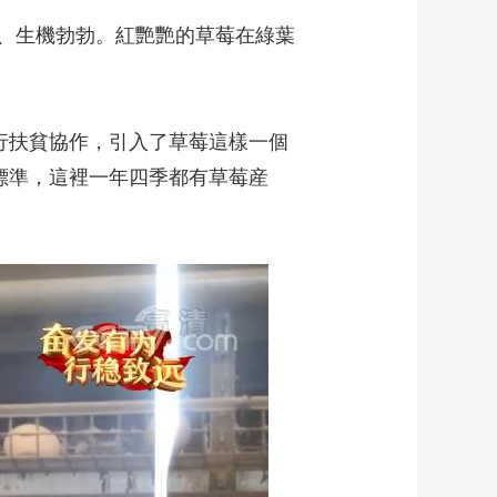
、生機勃勃。紅艷艷的草莓在綠葉
行扶貧協作，引入了草莓這樣一個
標準，這裡一年四季都有草莓産