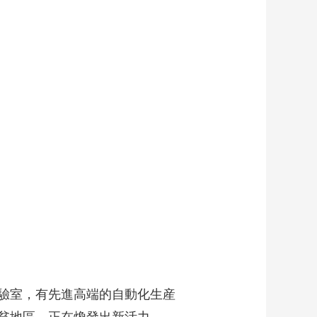
藝術
汽車
數智
5G
産業+
時尚
天氣
才藝
網展
央央好物
驗室，有先進高端的自動化生産