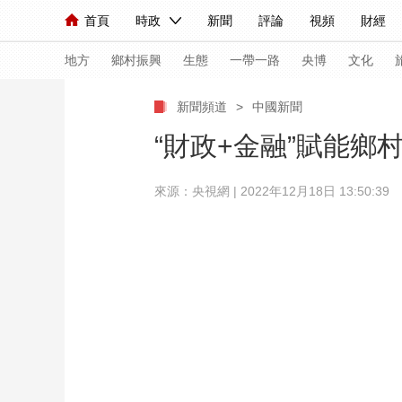
首頁
時政
新聞
評論
視頻
財經
人民領袖習近平
直播
海外頻道
片庫
iPanda
欄目大全
聯播+
English
中國領導人
節目單
Монгол
聽音
央視快評
微視頻
習
地方
鄉村振興
生態
一帶一路
央博
文化
新聞頻道
>
中國新聞
總台春晚
網絡春晚
共産黨員網
秧紀錄
“財政+金融”賦能鄉
來源：央視網 | 2022年12月18日 13:50:39
新聞
國內
國際
評論
經濟
軍事
人民領袖習近平
聯播+
熱解讀
天天學習
視頻
小央視頻
小央直播
直播中國
熊貓
現場
前線
比劃
快看
藍海中國
新兵
體育
直播
競猜
2026年世界盃
2026
VIP會員
CCTV奧林匹克頻道
生活體育大會