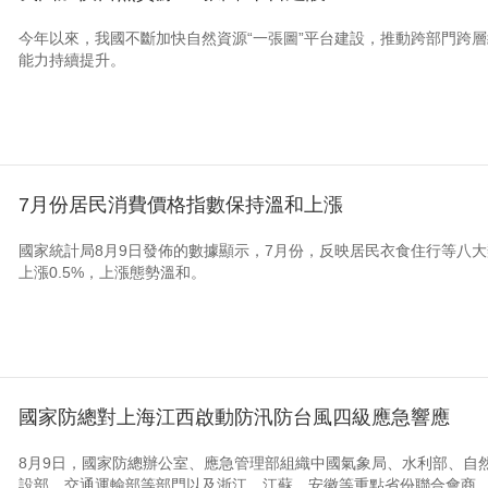
今年以來，我國不斷加快自然資源“一張圖”平台建設，推動跨部門跨
能力持續提升。
7月份居民消費價格指數保持溫和上漲
國家統計局8月9日發佈的數據顯示，7月份，反映居民衣食住行等八大
上漲0.5%，上漲態勢溫和。
國家防總對上海江西啟動防汛防台風四級應急響應
8月9日，國家防總辦公室、應急管理部組織中國氣象局、水利部、自
設部、交通運輸部等部門以及浙江、江蘇、安徽等重點省份聯合會商，研判