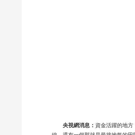
財經
教育
鄉村振興
生態環境
一帶一路
大國智造
大國展會
大國保險
雲頂對話
CCTV.節目官網
直播
節目單
欄目
片庫
央視網消息：
資金活躍的地方