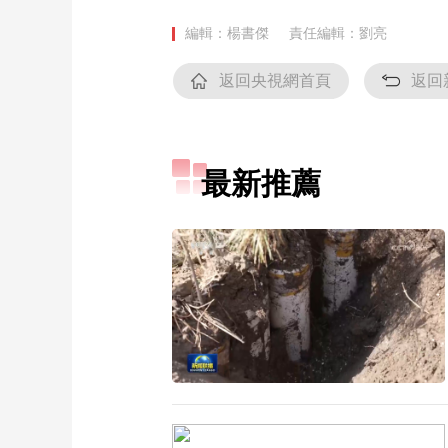
編輯：楊書傑
責任編輯：劉亮
返回央視網首頁
返回
最新推薦