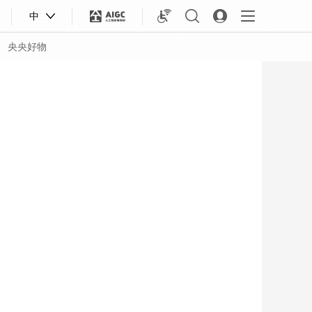
中
央央好物
合體育
亞冬會