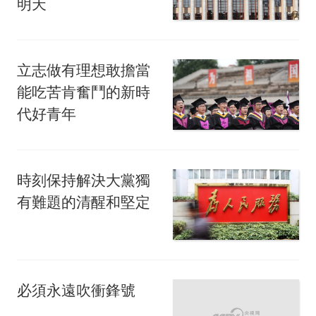
明天
立志做有理想敢擔當
能吃苦肯奮鬥的新時
代好青年
時刻保持解決大黨獨
有難題的清醒和堅定
必須永遠吹衝鋒號