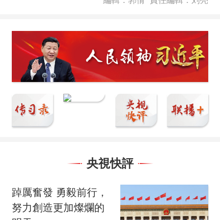
編輯：郭倩
責任編輯：刘亮
央視快評
踔厲奮發 勇毅前行，
努力創造更加燦爛的