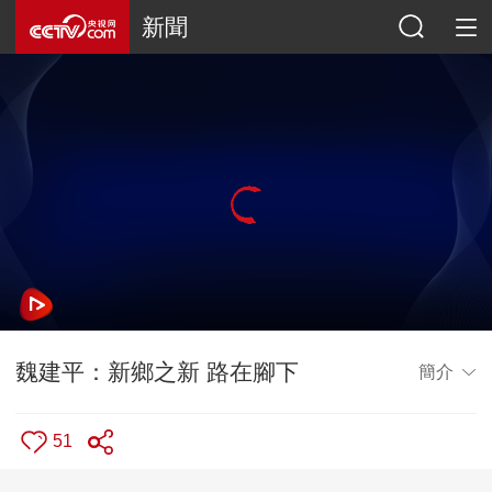
新聞
魏建平：新鄉之新 路在腳下
簡介
51