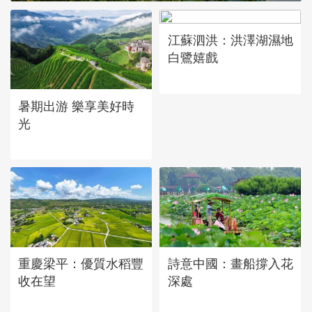
江蘇泗洪：洪澤湖濕地
白鷺嬉戲
立秋近 採菱忙
暑期出游 樂享美好時
光
重慶梁平：優質水稻豐
詩意中國：畫船撐入花
收在望
深處