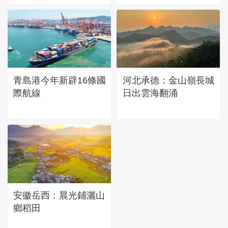
青島港今年新辟16條國
河北承德：金山嶺長城
際航線
日出雲海翻涌
安徽岳西：晨光鋪灑山
鄉稻田