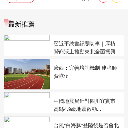
最新推薦
習近平總書記關切事｜厚植
營商沃土推動東北全面振興
廣西：完善培訓機制 建強師
資隊伍
中國地震局針對四川宜賓市
高縣4.9級地震啟動...
台風“白海豚”登陸後是否會北