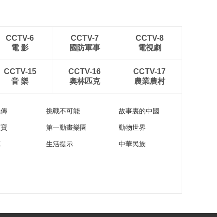
CCTV-6
CCTV-7
CCTV-8
電 影
國防軍事
電視劇
CCTV-15
CCTV-16
CCTV-17
音 樂
奧林匹克
農業農村
流傳
挑戰不可能
故事裏的中國
家寶
第一動畫樂園
動物世界
苑
生活提示
中華民族