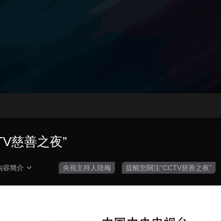
央博
非遺
文化
旅游
科普
健康
樂齡
閱讀
雲起
超級工廠
智敬中國
全民健康
顏選攻略
海洋
收視榜
總台企業白名單
TV慈善之夜”
內容簡介
央視主持人陸梅
提醒您關注“CCTV慈善之夜”