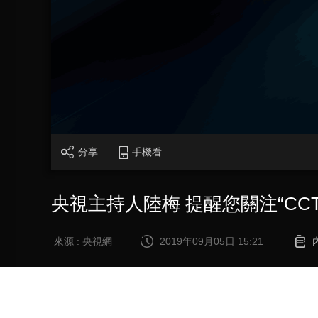
財經
教育
鄉村振興
生態環境
一帶一路
大國智造
大國展會
大國保險
雲頂對話
CCTV.節目官網
直播
節目單
欄目
片庫
分享
手機看
央視主持人陸梅 提醒您關注“CC
來源 : 央視網
2019年09月05日 15:21