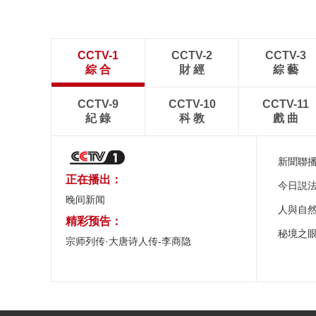
CCTV-1
CCTV-2
CCTV-3
綜 合
財 經
綜 藝
CCTV-9
CCTV-10
CCTV-11
紀 錄
科 教
戲 曲
新聞聯
正在播出：
今日説
晚间新闻
人與自
精彩预告：
秘境之
宗师列传·大唐诗人传-李商隐