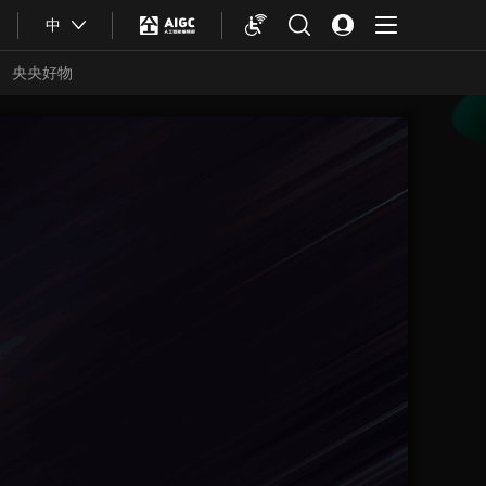
中
央央好物
合體育
亞冬會