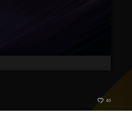
藝術
汽車
數智
5G
産業+
時尚
天氣
才藝
網展
央央好物
40