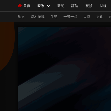
首頁
時政
新聞
評論
視頻
財經
人民領袖習近平
直播
海外頻道
片庫
iPanda
欄目大全
聯播+
English
中國領導人
節目單
Монгол
聽音
央視快評
微視頻
習
地方
鄉村振興
生態
一帶一路
央博
文化
總台春晚
網絡春晚
共産黨員網
秧紀錄
新聞
國內
國際
評論
經濟
軍事
人民領袖習近平
聯播+
熱解讀
天天學習
視頻
小央視頻
小央直播
直播中國
熊貓
現場
前線
比劃
快看
藍海中國
新兵
體育
直播
競猜
2026年世界盃
2026
VIP會員
CCTV奧林匹克頻道
生活體育大會