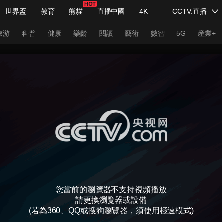
世界盃
教育
熊貓
直播中國
4K
CCTV.直播
式妙語
主持人
下載央視影音
熱解讀
天天學習
旅游
科普
健康
樂齡
閱讀
藝術
數智
5G
産業+
紀錄片網
國家大劇院
大型活動
科技
法治
文娛
人物
公益
圖片
習式妙語
央視快評
央視網評
光華銳評
鋒面
頻道
VR/AR
4K專區
全景新聞
請入列
人生第一次
人生第二次
您當前的瀏覽器不支持視頻播放
年冬奧會
CBA
NBA
中超
國足
國際足球
網球
綜
請更換瀏覽器或設備
(若為360、QQ或搜狗瀏覽器，須使用極速模式)
體育江湖
文化體育
冰雪道路
足球道路