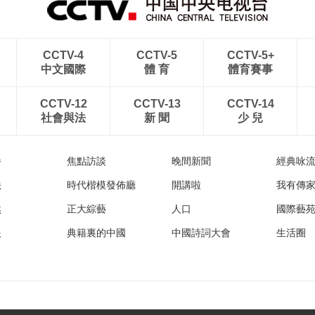
CCTV-4
CCTV-5
CCTV-5+
中文國際
體 育
體育賽事
CCTV-12
CCTV-13
CCTV-14
社會與法
新 聞
少 兒
播
焦點訪談
晚間新聞
經典咏
法
時代楷模發佈廳
開講啦
我有傳
然
正大綜藝
人口
國際藝
眼
典籍裏的中國
中國詩詞大會
生活圈