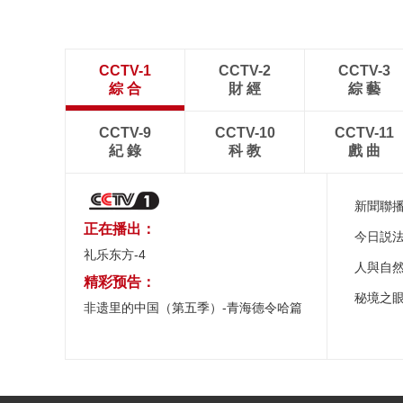
CCTV-1
CCTV-2
CCTV-3
綜 合
財 經
綜 藝
CCTV-9
CCTV-10
CCTV-11
紀 錄
科 教
戲 曲
新聞聯
正在播出：
今日説
礼乐东方-4
人與自
精彩预告：
秘境之
非遗里的中国（第五季）-青海德令哈篇