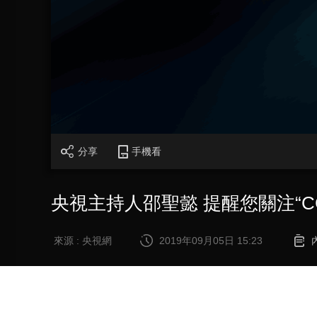
財經
教育
鄉村振興
生態環境
一帶一路
大國智造
大國展會
大國保險
雲頂對話
CCTV.節目官網
直播
節目單
欄目
片庫
分享
手機看
央視主持人邵聖懿 提醒您關注“C
來源 : 央視網
2019年09月05日 15:23