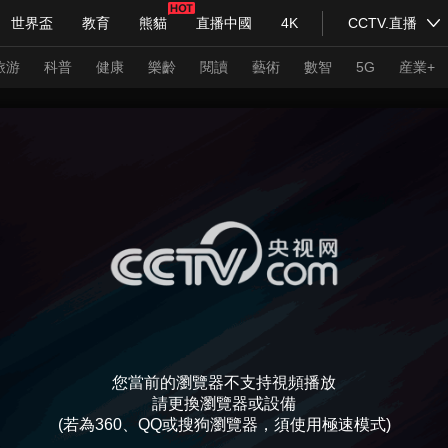
世界盃
教育
熊貓
直播中國
4K
CCTV.直播
式妙語
主持人
下載央視影音
熱解讀
天天學習
旅游
科普
健康
樂齡
閱讀
藝術
數智
5G
産業+
紀錄片網
國家大劇院
大型活動
科技
法治
文娛
人物
公益
圖片
習式妙語
央視快評
央視網評
光華銳評
鋒面
頻道
VR/AR
4K專區
全景新聞
請入列
人生第一次
人生第二次
您當前的瀏覽器不支持視頻播放
年冬奧會
CBA
NBA
中超
國足
國際足球
網球
綜
請更換瀏覽器或設備
(若為360、QQ或搜狗瀏覽器，須使用極速模式)
體育江湖
文化體育
冰雪道路
足球道路