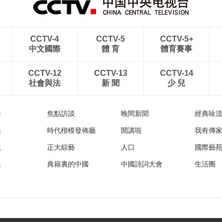
CCTV-4
CCTV-5
CCTV-5+
中文國際
體 育
體育賽事
CCTV-12
CCTV-13
CCTV-14
社會與法
新 聞
少 兒
播
焦點訪談
晚間新聞
經典咏
法
時代楷模發佈廳
開講啦
我有傳
然
正大綜藝
人口
國際藝
眼
典籍裏的中國
中國詩詞大會
生活圈