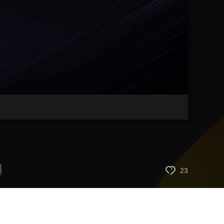
藝術
汽車
數智
5G
産業+
時尚
天氣
才藝
網展
央央好物
23