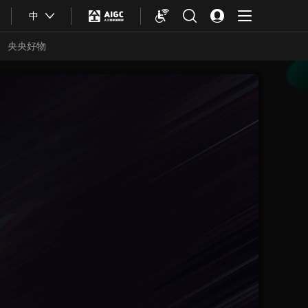
中
央央好物
合體育
亞冬會