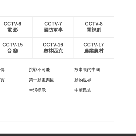
CCTV-6
CCTV-7
CCTV-8
電 影
國防軍事
電視劇
CCTV-15
CCTV-16
CCTV-17
音 樂
奧林匹克
農業農村
流傳
挑戰不可能
故事裏的中國
家寶
第一動畫樂園
動物世界
苑
生活提示
中華民族