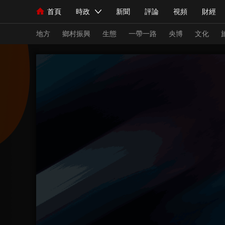
首頁
時政
新聞
評論
視頻
財經
人民領袖習近平
直播
海外頻道
片庫
iPanda
欄目大全
聯播+
English
中國領導人
節目單
Монгол
聽音
央視快評
微視頻
習
地方
鄉村振興
生態
一帶一路
央博
文化
總台春晚
網絡春晚
共産黨員網
秧紀錄
新聞
國內
國際
評論
經濟
軍事
人民領袖習近平
聯播+
熱解讀
天天學習
視頻
小央視頻
小央直播
直播中國
熊貓
現場
前線
比劃
快看
藍海中國
新兵
體育
直播
競猜
2026年世界盃
2026
VIP會員
CCTV奧林匹克頻道
生活體育大會