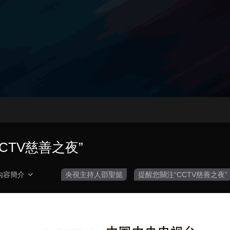
央博
非遺
文化
旅游
科普
健康
樂齡
閱讀
雲起
超級工廠
智敬中國
全民健康
顏選攻略
海洋
收視榜
總台企業白名單
CTV慈善之夜”
內容簡介
央視主持人邵聖懿
提醒您關注“CCTV慈善之夜”