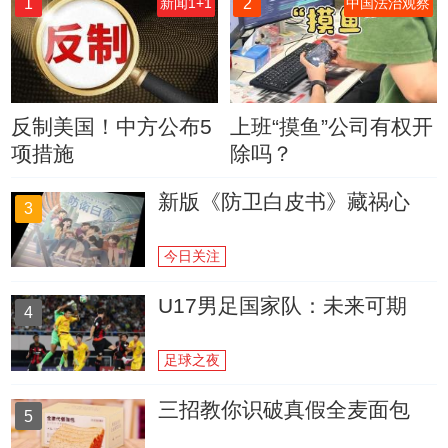
1
2
新闻1+1
中国法治观察
反制美国！中方公布5
上班“摸鱼”公司有权开
项措施
除吗？
新版《防卫白皮书》藏祸心
3
今日关注
U17男足国家队：未来可期
4
足球之夜
三招教你识破真假全麦面包
5