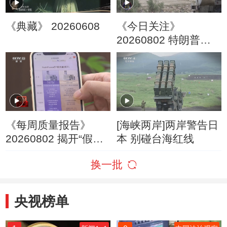
《典藏》 20260608
《今日关注》
20260802 特朗普叫
停“最大规模”打击 伊
朗称摧毁美军F-35战
机
《每周质量报告》
[海峡两岸]两岸警告日
20260802 揭开“假洋
本 别碰台海红线
牌”的真面目
换一批
央视榜单