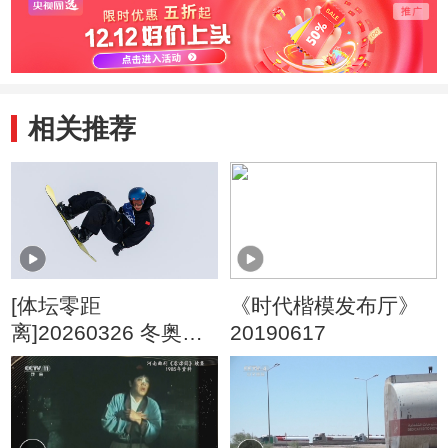
相关推荐
[体坛零距
《时代楷模发布厅》
离]20260326 冬奥之
20190617
约：苏翊鸣