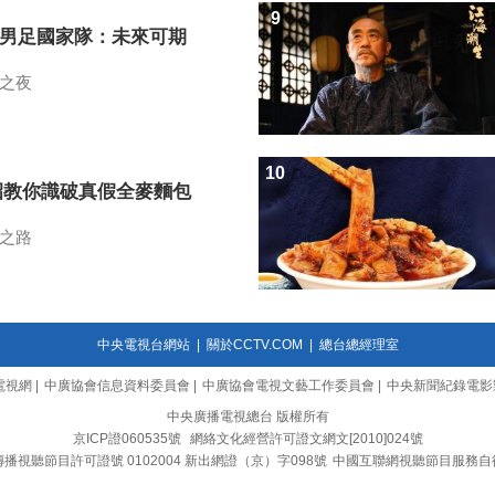
9
7男足國家隊：未來可期
之夜
10
招教你識破真假全麥麵包
之路
中央電視台網站
|
關於CCTV.COM
|
總台總經理室
電視網
|
中廣協會信息資料委員會
|
中廣協會電視文藝工作委員會
|
中央新聞紀錄電影
中央廣播電視總台 版權所有
京ICP證060535號
網絡文化經營許可證文網文[2010]024號
播視聽節目許可證號 0102004 新出網證（京）字098號
中國互聯網視聽節目服務自