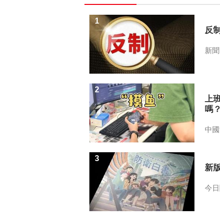
1
反
新聞
2
上
嗎
中國
3
新
今日