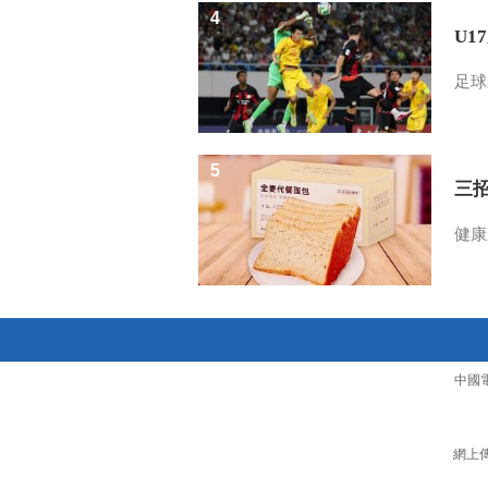
4
U1
足球
5
三
健康
中國
網上傳