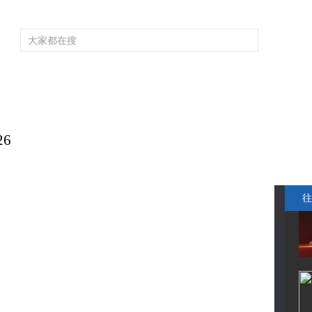
頻道大全
欄目大全
片庫
4K專區
聽
育
電影
國防軍事
電視劇
紀錄
科教
戲曲
社會與法
少
26
往