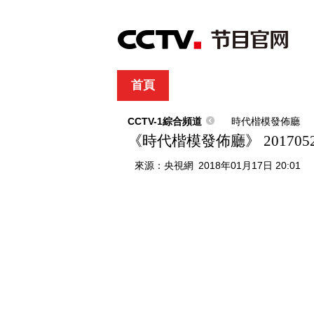
首頁
直播
節目單
綜合
新聞
財經
綜藝
中文國際
體
CCTV-1綜合頻道
時代楷模發佈廳
《時代楷模發佈廳》 201705
來源：
央視網
2018年01月17日 20:01