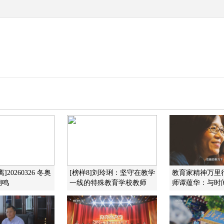
20260326 冬奥
[榜样8]刘玲琍：坚守在教学
教育家精神万里
翊鸣
一线的特殊教育学校教师
师谭蕴华：与时间赛