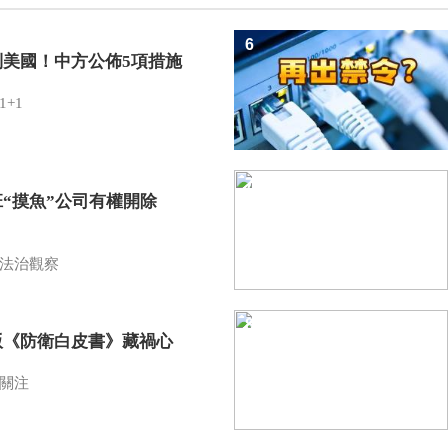
6
制美國！中方公佈5項措施
1+1
7
班“摸魚”公司有權開除
？
法治觀察
8
版《防衛白皮書》藏禍心
關注