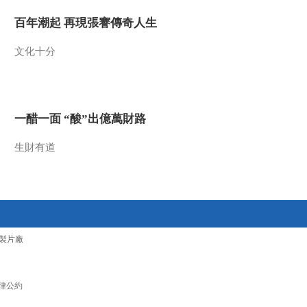
百年潮起 再現張謇傳奇人生
文化十分
一醋一面 “酸”出億萬財路
生財有道
製片廠
律公約