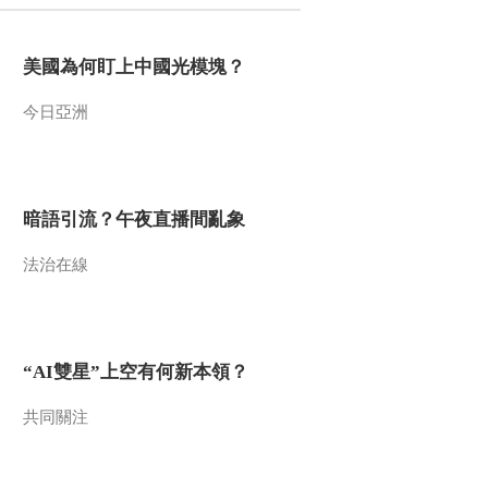
美國為何盯上中國光模塊？
今日亞洲
暗語引流？午夜直播間亂象
法治在線
“AI雙星”上空有何新本領？
共同關注