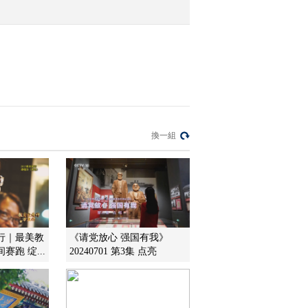
換一組
行｜最美教
《请党放心 强国有我》
跑 绽...
20240701 第3集 点亮