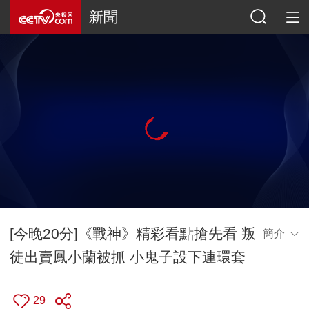
新聞
[今晚20分]《戰神》精彩看點搶先看 叛
簡介
徒出賣鳳小蘭被抓 小鬼子設下連環套
29