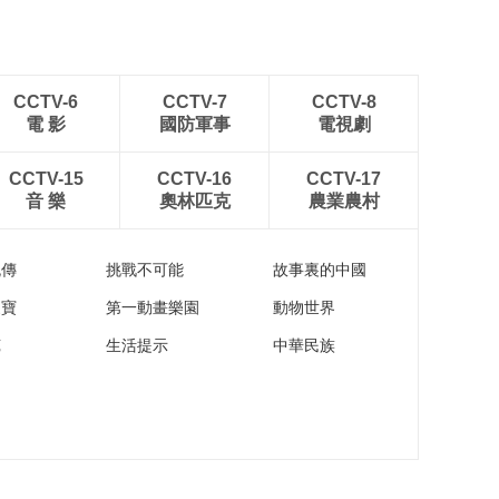
CCTV-6
CCTV-7
CCTV-8
電 影
國防軍事
電視劇
CCTV-15
CCTV-16
CCTV-17
音 樂
奧林匹克
農業農村
流傳
挑戰不可能
故事裏的中國
家寶
第一動畫樂園
動物世界
苑
生活提示
中華民族