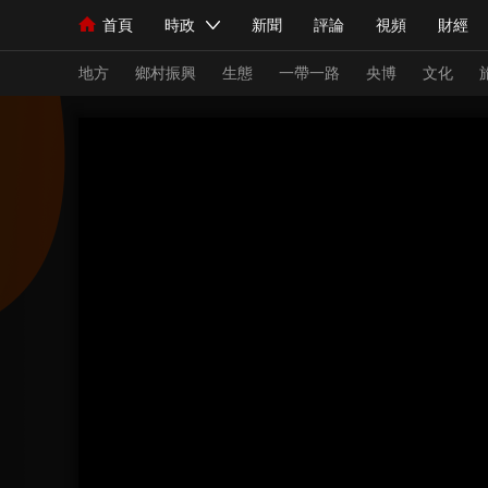
首頁
時政
新聞
評論
視頻
財經
人民領袖習近平
直播
海外頻道
片庫
iPanda
欄目大全
聯播+
English
中國領導人
節目單
Монгол
聽音
央視快評
微視頻
習
地方
鄉村振興
生態
一帶一路
央博
文化
總台春晚
網絡春晚
共産黨員網
秧紀錄
新聞
國內
國際
評論
經濟
軍事
人民領袖習近平
聯播+
熱解讀
天天學習
視頻
小央視頻
小央直播
直播中國
熊貓
現場
前線
比劃
快看
藍海中國
新兵
體育
直播
競猜
2026年世界盃
2026
VIP會員
CCTV奧林匹克頻道
生活體育大會