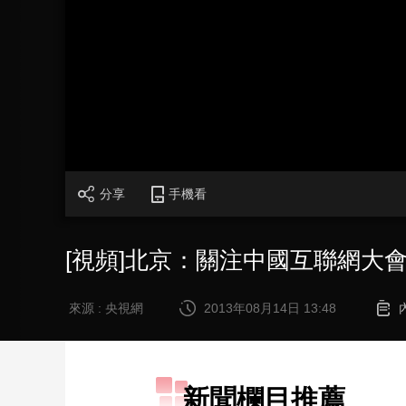
財經
教育
鄉村振興
生態環境
一帶一路
大國智造
大國展會
大國保險
雲頂對話
CCTV.節目官網
直播
節目單
欄目
片庫
分享
手機看
[視頻]北京：關注中國互聯網大
來源 : 央視網
2013年08月14日 13:48
新聞欄目推薦