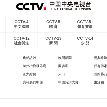
CCTV-4
CCTV-5
CCTV-5+
中文國際
體 育
體育賽事
CCTV-12
CCTV-13
CCTV-14
社會與法
新 聞
少 兒
播
焦點訪談
晚間新聞
經典咏
法
時代楷模發佈廳
開講啦
我有傳
然
正大綜藝
人口
國際藝
眼
典籍裏的中國
中國詩詞大會
生活圈