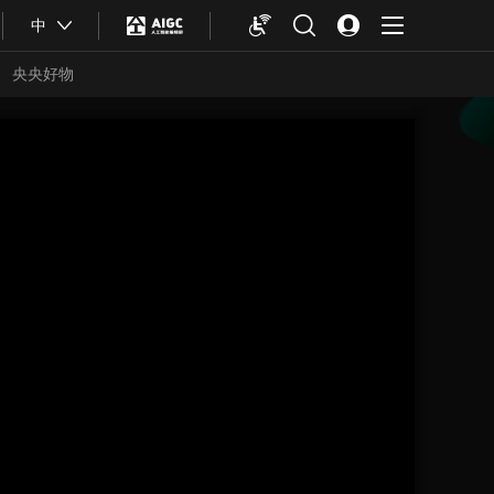
中
央央好物
合體育
亞冬會