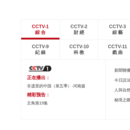
CCTV-1
CCTV-2
CCTV-3
綜 合
財 經
綜 藝
CCTV-9
CCTV-10
CCTV-11
紀 錄
科 教
戲 曲
新聞聯
正在播出：
今日説
非遗里的中国（第五季）-河南篇
人與自
精彩预告：
秘境之
主角第19集