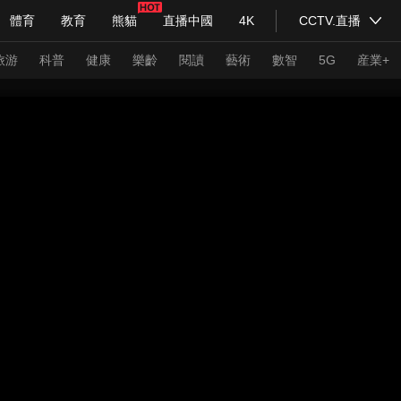
體育
教育
熊貓
直播中國
4K
CCTV.直播
式妙語
主持人
下載央視影音
熱解讀
天天學習
旅游
科普
健康
樂齡
閱讀
藝術
數智
5G
産業+
紀錄片網
國家大劇院
大型活動
科技
法治
文娛
人物
公益
圖片
習式妙語
央視快評
央視網評
光華銳評
鋒面
頻道
VR/AR
4K專區
全景新聞
請入列
人生第一次
人生第二次
年冬奧會
CBA
NBA
中超
國足
國際足球
網球
綜
體育江湖
文化體育
冰雪道路
足球道路