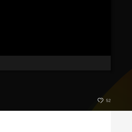
藝術
汽車
數智
5G
産業+
時尚
天氣
才藝
網展
央央好物
52