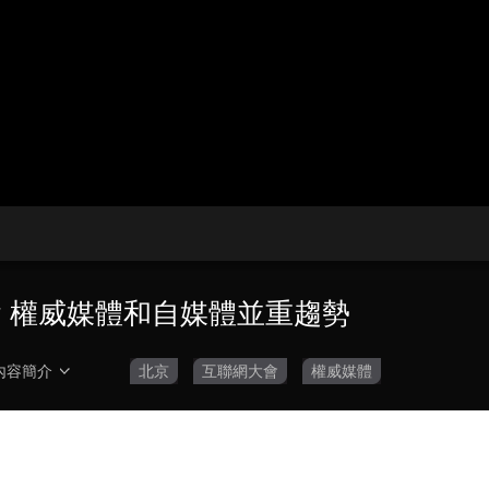
央博
非遺
文化
旅游
科普
健康
樂齡
閱讀
雲起
超級工廠
智敬中國
全民健康
顏選攻略
海洋
熱播榜
總台企業白名單
會 權威媒體和自媒體並重趨勢
內容簡介
北京
互聯網大會
權威媒體