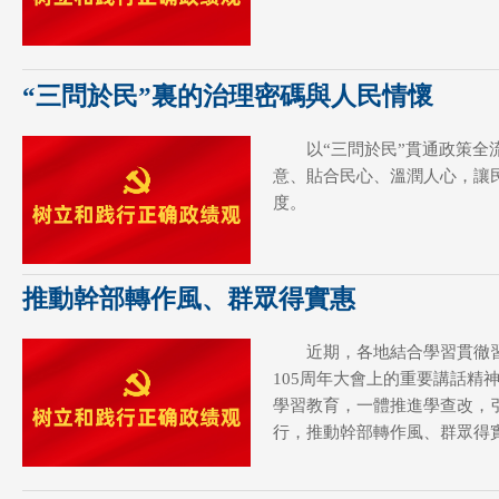
“三問於民”裏的治理密碼與人民情懷
以“三問於民”貫通政策全
意、貼合民心、溫潤人心，讓
度。
推動幹部轉作風、群眾得實惠
近期，各地結合學習貫徹
105周年大會上的重要講話精
學習教育，一體推進學查改，
行，推動幹部轉作風、群眾得