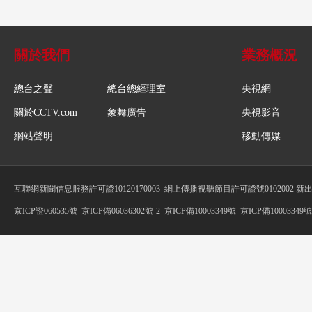
關於我們
業務概況
總台之聲
總台總經理室
央視網
關於CCTV.com
象舞廣告
央視影音
網站聲明
移動傳媒
互聯網新聞信息服務許可證10120170003
網上傳播視聽節目許可證號0102002 新
京ICP證060535號
京ICP備06036302號-2
京ICP備10003349號
京ICP備10003349號