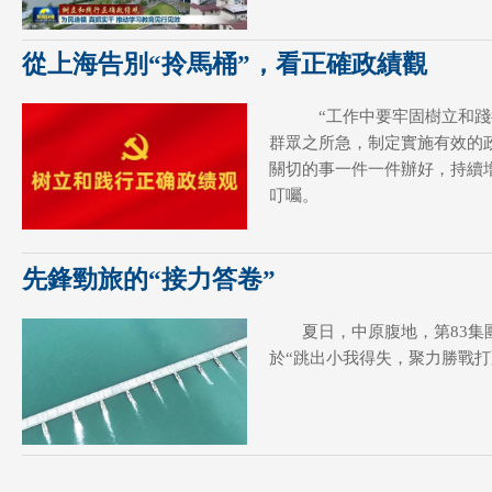
從上海告別“拎馬桶”，看正確政績觀
“工作中要牢固樹立和踐
群眾之所急，制定實施有效的
關切的事一件一件辦好，持續
叮囑。
先鋒勁旅的“接力答卷”
夏日，中原腹地，第83
於“跳出小我得失，聚力勝戰打