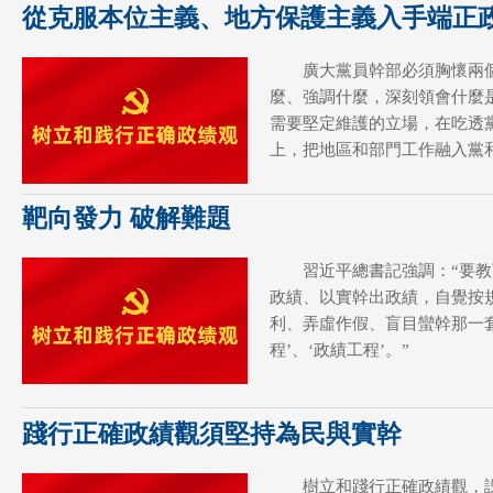
從克服本位主義、地方保護主義入手端正
廣大黨員幹部必須胸懷兩
麼、強調什麼，深刻領會什麼
需要堅定維護的立場，在吃透
上，把地區和部門工作融入黨
靶向發力 破解難題
習近平總書記強調：“要
政績、以實幹出政績，自覺按
利、弄虛作假、盲目蠻幹那一
程’、‘政績工程’。”
踐行正確政績觀須堅持為民與實幹
樹立和踐行正確政績觀，