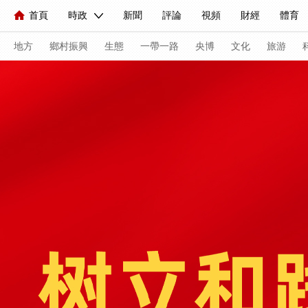
首頁
時政
新聞
評論
視頻
財經
體育
人民領袖習近平
直播
海外頻道
片庫
iPanda
欄目大全
聯播+
English
中國領導人
節目單
Монгол
聽音
央視快評
微視頻
習式妙語
主持人
地方
鄉村振興
生態
一帶一路
央博
文化
旅游
總台春晚
網絡春晚
共産黨員網
秧紀錄
紀錄片
新聞
國內
國際
評論
經濟
軍事
科技
人民領袖習近平
聯播+
熱解讀
天天學習
習式妙
視頻
小央視頻
小央直播
直播中國
熊貓頻道
現場
前線
比劃
快看
藍海中國
新兵請入列
體育
直播
競猜
2026年世界盃
2026年冬奧會
VIP會員
CCTV奧林匹克頻道
生活體育大會
體育江