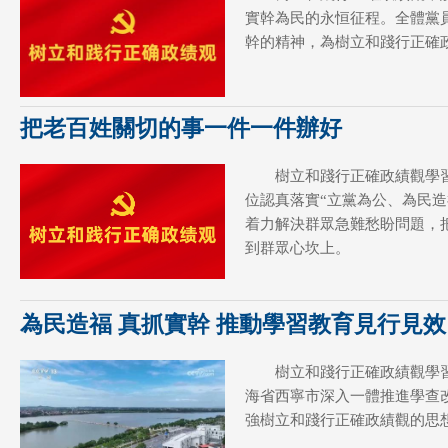
實幹為民的永恒征程。全體黨
幹的精神，為樹立和踐行正確
把老百姓關切的事一件一件辦好
樹立和踐行正確政績觀學
位認真落實“立黨為公、為民造
着力解決群眾急難愁盼問題，
到群眾心坎上。
為民造福 真抓實幹 推動學習教育見行見效
樹立和踐行正確政績觀學
海省西寧市深入一體推進學查
強樹立和踐行正確政績觀的思