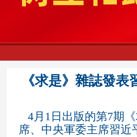
財經
教育
鄉村振興
生態環境
一帶一路
央
大國智造
大國展會
大國保險
雲頂對話
雲起
CCTV.節目官網
直播
節目單
欄目
片庫
熱
《求是》雜誌發表
4月1日出版的第7期
席、中央軍委主席習近