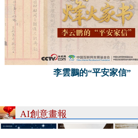
李雲鵬的“平安家信”
AI創意畫報