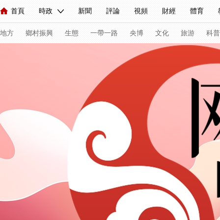
首頁
時政
新聞
評論
視頻
財經
體育
人民領袖習近平
直播
海外頻道
片庫
iPanda
欄目大全
聯播+
English
中國領導人
節目單
Монгол
聽音
央視快評
微視頻
習式妙語
主持人
下
地方
鄉村振興
生態
一帶一路
央博
文化
旅游
科普
總台春晚
網絡春晚
共産黨員網
秧紀錄
紀錄片網
新聞
國內
國際
評論
經濟
軍事
科技
法
人民領袖習近平
聯播+
熱解讀
天天學習
習式妙語
視頻
小央視頻
小央直播
直播中國
熊貓頻道
V
現場
前線
比劃
快看
藍海中國
新兵請入列
體育
直播
競猜
2026年世界盃
2026年冬奧會
C
VIP會員
CCTV奧林匹克頻道
生活體育大會
體育江湖