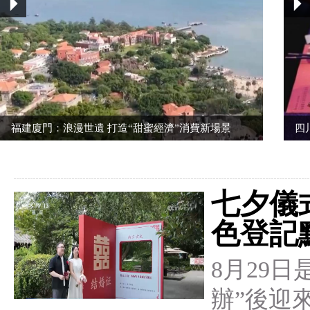
福建廈門：浪漫世遺 打造“甜蜜經濟”消費新場景
四
七夕儀
色登記
8月29
辦”後迎