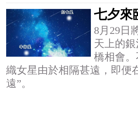
七夕來臨
8月29
天上的銀
橋相會。
織女星由於相隔甚遠，即便
遠”。