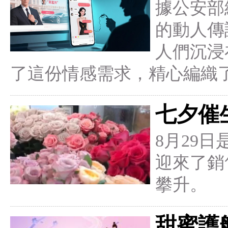
據公安部
的動人傳
人們沉浸
了這份情感需求，精心編織
七夕催
8月29
迎來了銷
攀升。
甜蜜護