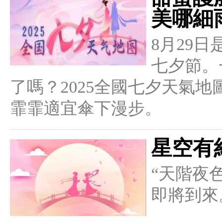
美哪細
8月29
七夕節。
了嗎？2025全國七夕天氣
霏霏適宜傘下漫步。
星空有
“天階夜
即將到來