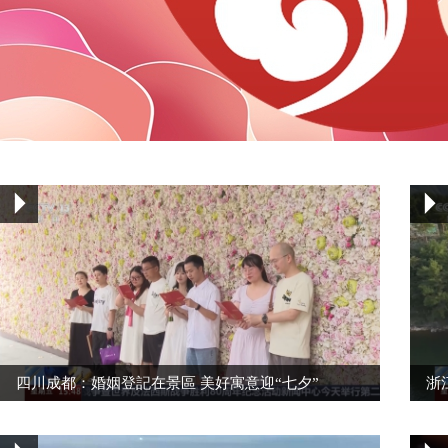
財經
教育
鄉村振興
生態環境
一帶一路
央博
大國智造
大國展會
大國保險
雲頂對話
雲起
超
CCTV.節目官網
直播
節目單
欄目
片庫
熱播榜
四川成都：婚姻登記在景區 美好寓意迎“七夕”
浙