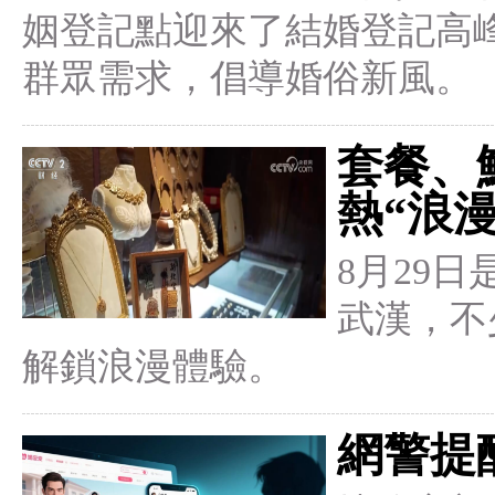
姻登記點迎來了結婚登記高
群眾需求，倡導婚俗新風。
套餐、
熱“浪
8月29
武漢，不
解鎖浪漫體驗。
網警提