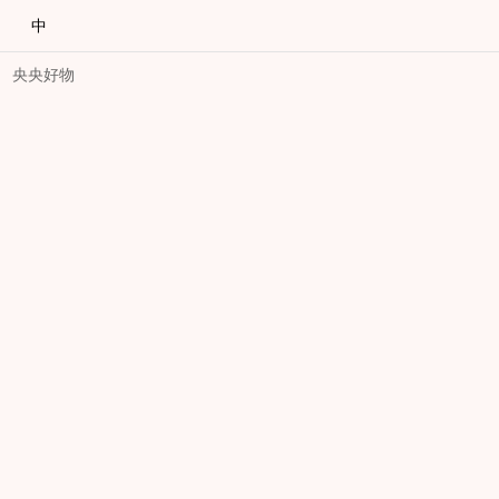
中
央央好物
合體育
亞冬會