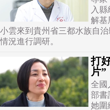
入縣
解基
小雲來到貴州省三都水族自治
情況進行調研。
打好
片”
全國
部書
她圍