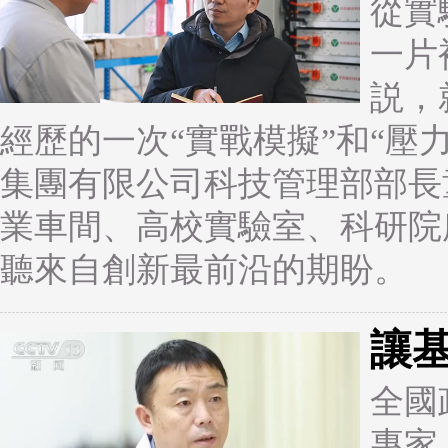
從實
一片
説，
經歷的一次“實戰模擬”和“壓
集團有限公司科技管理部部長
業車間、高校實驗室、科研院
聽來自創新最前沿的期盼。
讓基
全國
專家