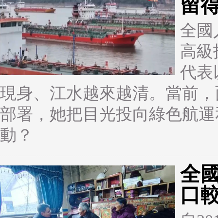
留
全國
高級
代表
現身、江水越來越清。當前，
部署，她把目光投向綠色航運
動？
全
口較