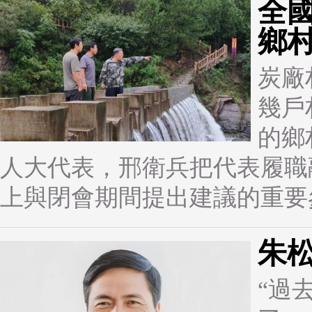
全
鄉
炭廠
幾戶
的鄉
人大代表，邢衛兵把代表履職
上與閉會期間提出建議的重要
朱
“過