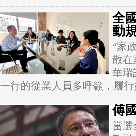
全
動
“家
散在
華瑞
一行的從業人員多呼籲，履行
傅
當選