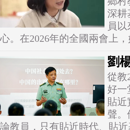
鄉村
深耕
員以
心。在2026年的全國兩會上
劉
從教
好一
貼近
聲。
論教員，只有貼近時代、貼近