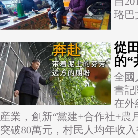
自2
珞巴
從
的“
全國
書記
在外
産業，創新“黨建+合作社+農
突破80萬元，村民人均年收入從3