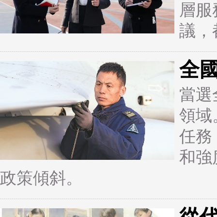
層服
議，
全
當選
領域
任務
和強
政策傾斜。