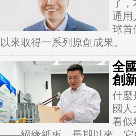
了，
通用
球首
以來取得一系列原創成果。
全國
創
什麼
國人
看似
——絕緣紙板。長期以來，它