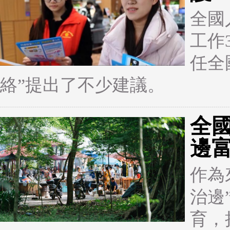
全國
工作
任全
絡”提出了不少建議。
全
邊
作為
治邊
育，