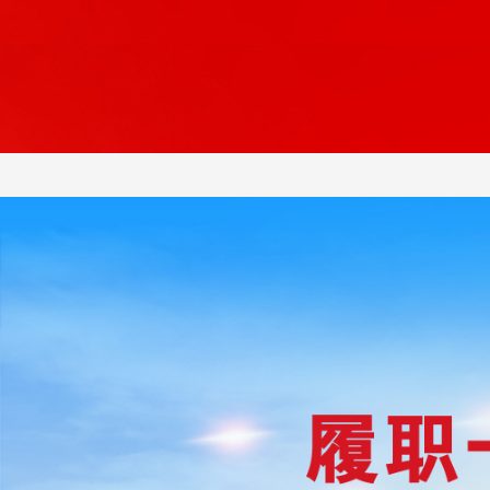
財經
教育
鄉村振興
生態環境
一帶一路
央博
大國智造
大國展會
大國保險
雲頂對話
雲起
超
CCTV.節目官網
直播
節目單
欄目
片庫
熱播榜