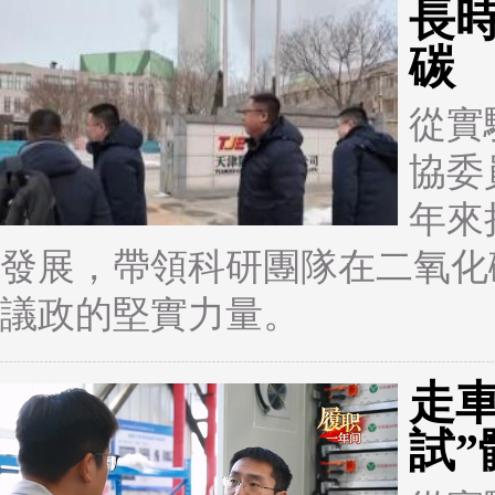
長
碳
從實
協委
年來
發展，帶領科研團隊在二氧化
議政的堅實力量。
走
試”