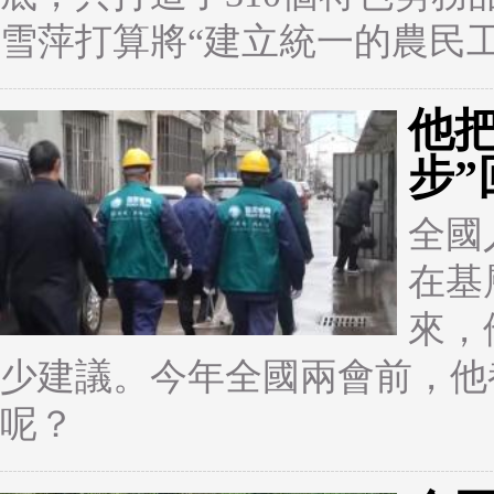
雪萍打算將“建立統一的農民
他
步
全國
在基
來，
少建議。今年全國兩會前，他
呢？