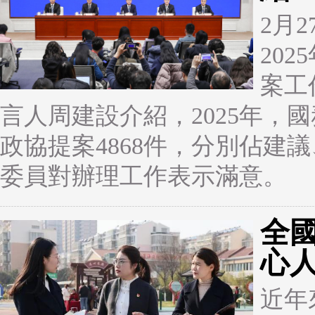
2月
20
案工
言人周建設介紹，2025年，
政協提案4868件，分別佔建議
委員對辦理工作表示滿意。
全
心人
近年