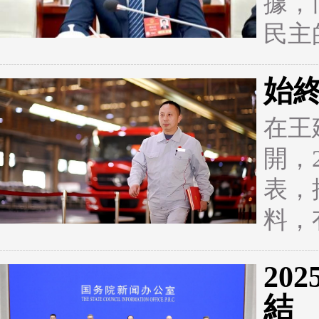
據，
民主
始
在王
開，
表，
料，
20
結