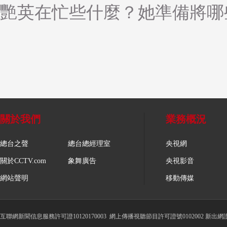
艷英在忙些什麼？她準備將哪
關於我們
業務概況
總台之聲
總台總經理室
央視網
關於CCTV.com
象舞廣告
央視影音
網站聲明
移動傳媒
互聯網新聞信息服務許可證10120170003
網上傳播視聽節目許可證號0102002 新出網