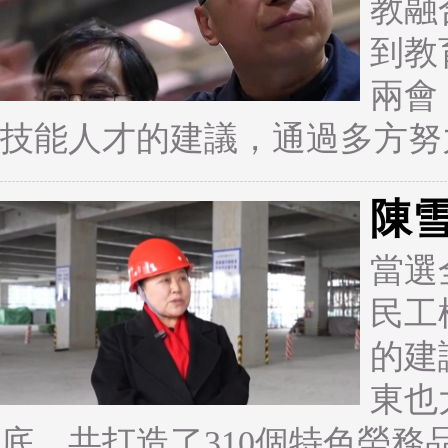
教融
到教
兩會
技能人才的建議，通過多方努
陳
當選
民工
的建
東也
底，共打造了310個特色勞務