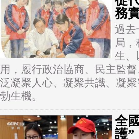
從
務
過去
局，
生、
用，履行政治協商、民主監督
泛凝聚人心、凝聚共識、凝聚
勃生機。
全國
護”