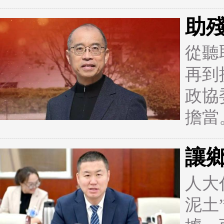
助
從聽
再到
政協
擔當
讓
人大
泥土