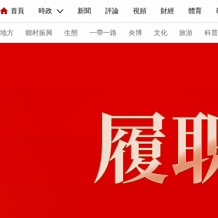
首頁
時政
新聞
評論
視頻
財經
體育
人民領袖習近平
直播
海外頻道
片庫
iPanda
欄目大全
聯播+
English
中國領導人
節目單
Монгол
聽音
央視快評
微視頻
習式妙語
主持人
下
地方
鄉村振興
生態
一帶一路
央博
文化
旅游
科普
總台春晚
網絡春晚
共産黨員網
秧紀錄
紀錄片網
新聞
國內
國際
評論
經濟
軍事
科技
法
人民領袖習近平
聯播+
熱解讀
天天學習
習式妙語
視頻
小央視頻
小央直播
直播中國
熊貓頻道
V
現場
前線
比劃
快看
藍海中國
新兵請入列
體育
直播
競猜
2026年世界盃
2026年冬奧會
C
VIP會員
CCTV奧林匹克頻道
生活體育大會
體育江湖