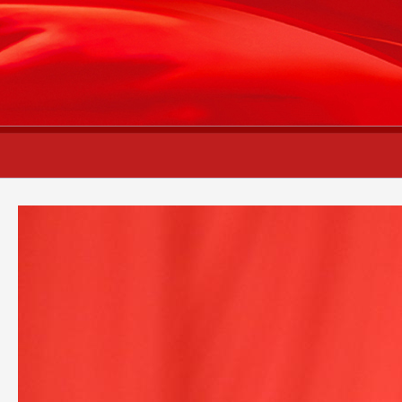
財經
教育
鄉村振興
生態環境
一帶一路
央
大國智造
大國展會
大國保險
雲頂對話
雲起
CCTV.節目官網
直播
節目單
欄目
片庫
熱