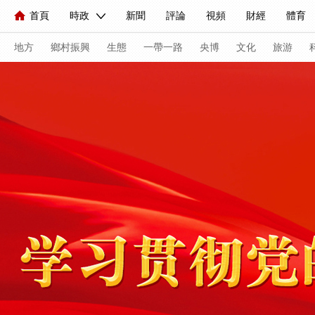
首頁
時政
新聞
評論
視頻
財經
體育
人民領袖習近平
直播
海外頻道
片庫
iPanda
欄目大全
聯播+
English
中國領導人
節目單
Монгол
聽音
央視快評
微視頻
習式妙語
主持人
地方
鄉村振興
生態
一帶一路
央博
文化
旅游
總台春晚
網絡春晚
共産黨員網
秧紀錄
紀錄片
新聞
國內
國際
評論
經濟
軍事
科技
人民領袖習近平
聯播+
熱解讀
天天學習
習式妙
視頻
小央視頻
小央直播
直播中國
熊貓頻道
現場
前線
比劃
快看
藍海中國
新兵請入列
體育
直播
競猜
2026年世界盃
2026年冬奧會
VIP會員
CCTV奧林匹克頻道
生活體育大會
體育江