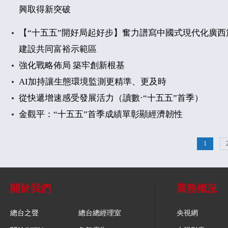
興取得新突破
【“十五五”開好局起好步】奮力譜寫中國式現代化廣西
建設共同富裕示範區
強化戰略佈局 築牢創新根基
AI加持讓生態環境監測更精準、更及時
從快遞增速感受發展活力（讀數·“十五五”首季）
金觀平：“十五五”首季成績單彰顯經濟韌性
1
關於我們
業務概況
總台之聲
總台總經理室
央視網