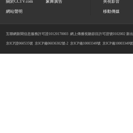
關於CCTV.com
象舞廣告
央視影音
網站聲明
移動傳媒
互聯網新聞信息服務許可證10120170003
網上傳播視聽節目許可證號0102002 新
京ICP證060535號
京ICP備06036302號-2
京ICP備10003349號
京ICP備10003349號