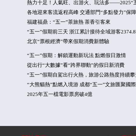
熱力十足！人氣旺、出游火、玩法多——2025“
各地迎來客流返程高峰 交通部門“多點發力”保
福建福鼎：“五一”茶旅熱 茶香引客來
“五一”假期前三天 浙江累計接待全域游客2374.
北京“票根經濟”帶來假期消費新體驗
“五一”假期：解鎖運動新玩法 點燃假日激情
從出行“大數據”看“跨界聯動”的假日新消費
“五一”假期自駕出行火熱，旅游公路熱度持續攀
“大熊貓熱”點燃入境游 成都“五一”文旅匯聚國
2025年五一檔電影票房破4億