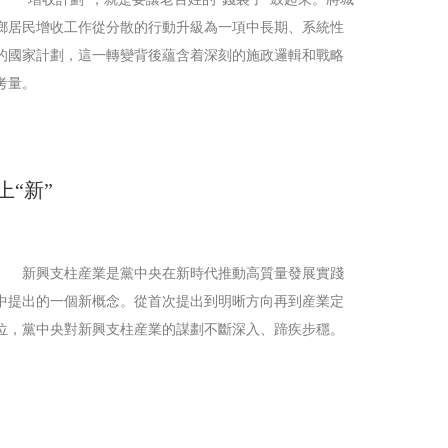
鄉居民增收工作從分散的行動升級為一項中長期、系統性
的國家計劃，這一轉變背後蘊含着深刻的施政邏輯和戰略
考量。
上“新”
新興支柱産業是黨中央在新時代推動高質量發展實踐
中提出的一個新概念。從首次提出到明晰方向再到産業定
位，黨中央對新興支柱産業的謀劃不斷深入、蹄疾步穩。