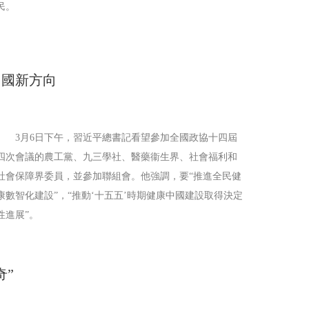
民。
中國新方向
3月6日下午，習近平總書記看望參加全國政協十四屆
四次會議的農工黨、九三學社、醫藥衞生界、社會福利和
社會保障界委員，並參加聯組會。他強調，要“推進全民健
康數智化建設”，“推動‘十五五’時期健康中國建設取得決定
性進展”。
奇”