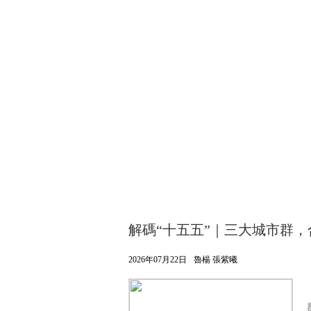
財經
教育
鄉村振興
生態環境
一帶一路
大國智造
大國展會
大國保險
雲頂對話
CCTV.節目官網
直播
節目單
欄目
片庫
解碼“十五五”｜三大城市群，
2026年07月22日
魯楊 張紫曦