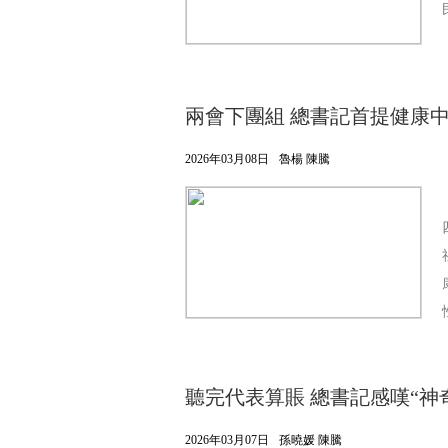
兩會下團組 總書記首提健康
2026年03月08日
魯楊 陳騰
聽完代表算賬 總書記感嘆“神
2026年03月07日
孫曉媛 陳騰