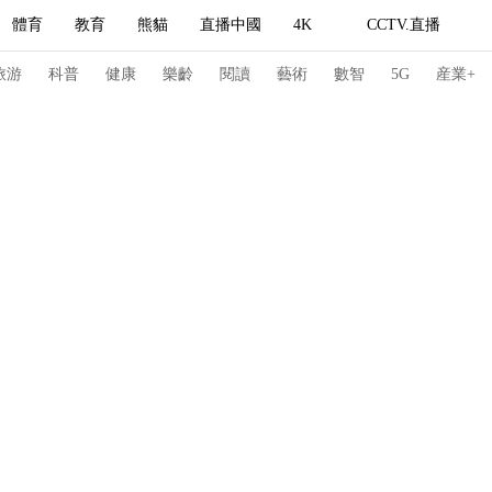
體育
教育
熊貓
直播中國
4K
CCTV.直播
式妙語
主持人
下載央視影音
熱解讀
天天學習
旅游
科普
健康
樂齡
閱讀
藝術
數智
5G
産業+
紀錄片網
國家大劇院
大型活動
科技
法治
文娛
人物
公益
圖片
習式妙語
央視快評
央視網評
光華銳評
鋒面
頻道
VR/AR
4K專區
全景新聞
請入列
人生第一次
人生第二次
冬奧會
CBA
NBA
中超
國足
國際足球
網球
綜
體育江湖
文化體育
冰雪道路
足球道路