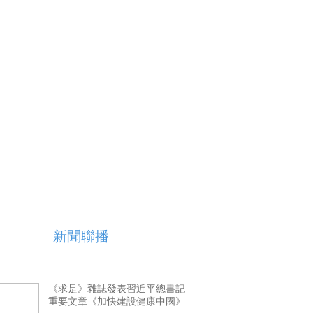
藝術
汽車
數智
5G
産業+
時尚
天氣
才藝
網展
央央好物
新聞聯播
《求是》雜誌發表習近平總書記
重要文章《加快建設健康中國》