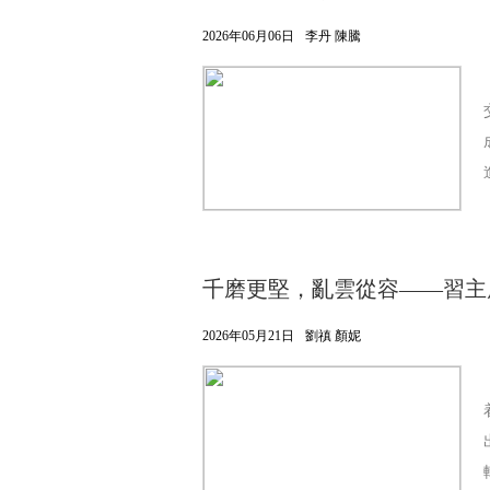
2026年06月06日
李丹 陳騰
千磨更堅，亂雲從容——習主
2026年05月21日
劉禛 顏妮