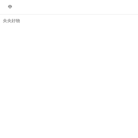
中
央央好物
合體育
亞冬會