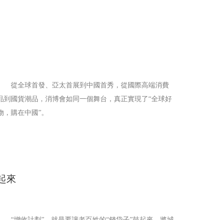
從全球首發、亞太首展到中國首秀，從國際高端消費
品到國貨潮品，消博會如同一個舞台，真正實現了“全球好
物，購在中國”。
起來
“增收計劃”，就是要讓老百姓的“錢袋子”鼓起來。將城