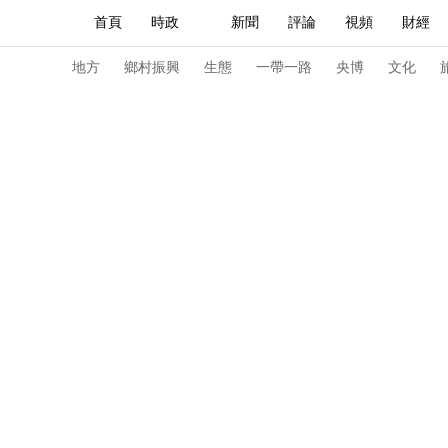
首頁
時政
新聞
評論
視頻
財經
人民領袖習近平
直播
海外頻道
片庫
iPanda
欄目大全
聯播+
English
中國領導人
節目單
Монгол
聽音
央視快評
微視頻
習
地方
鄉村振興
生態
一帶一路
央博
文化
總台春晚
網絡春晚
共産黨員網
秧紀錄
新聞
國內
國際
評論
經濟
軍事
人民領袖習近平
聯播+
熱解讀
天天學習
視頻
小央視頻
小央直播
直播中國
熊貓
現場
前線
比劃
快看
藍海中國
新兵
體育
直播
競猜
2026年世界盃
2026年
VIP會員
CCTV奧林匹克頻道
生活體育大會