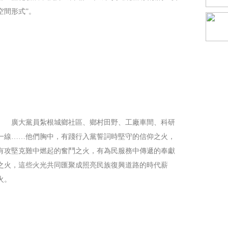
空間形式”。
廣大黨員紮根城鄉社區、鄉村田野、工廠車間、科研
一線……他們胸中，有踐行入黨誓詞時堅守的信仰之火，
有攻堅克難中燃起的奮鬥之火，有為民服務中傳遞的奉獻
之火，這些火光共同匯聚成照亮民族復興道路的時代薪
火。