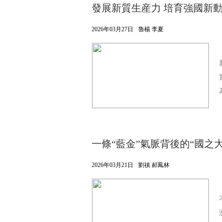
發展新質生産力 培育強國新
2026年03月27日
魯楊 李夏
一條“藍金”氣脈背後的“國之大
2026年03月21日
劉禛 郝鳳林