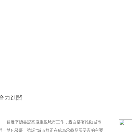
央博
非遺
文化
旅游
科普
健康
樂齡
閱讀
雲起
超級工廠
智敬中國
全民健康
顏選攻略
海洋
熱播榜
總台企業白名單
合力進階
習近平總書記高度重視城市工作，親自部署推動城市
群一體化發展，強調“城市群正在成為承載發展要素的主要