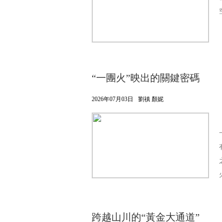
“一團火”映出的關鍵密碼
2026年07月03日
劉禛 顏妮
跨越山川的“黃金大通道”