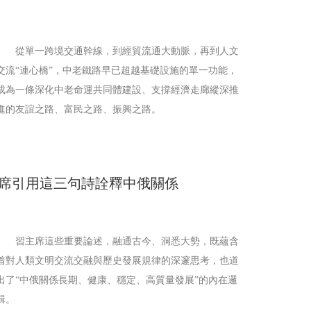
從單一跨境交通幹線，到經貿流通大動脈，再到人文
交流“連心橋”，中老鐵路早已超越基礎設施的單一功能，
成為一條深化中老命運共同體建設、支撐經濟走廊縱深推
進的友誼之路、富民之路、振興之路。
席引用這三句詩詮釋中俄關係
習主席這些重要論述，融通古今、洞悉大勢，既蘊含
着對人類文明交流交融與歷史發展規律的深邃思考，也道
出了“中俄關係長期、健康、穩定、高質量發展”的內在邏
輯。