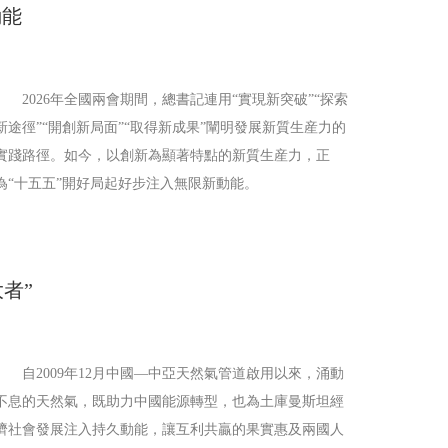
動能
2026年全國兩會期間，總書記連用“實現新突破”“探索
新途徑”“開創新局面”“取得新成果”闡明發展新質生産力的
實踐路徑。如今，以創新為顯著特點的新質生産力，正
為“十五五”開好局起好步注入無限新動能。
者”
自2009年12月中國—中亞天然氣管道啟用以來，涌動
不息的天然氣，既助力中國能源轉型，也為土庫曼斯坦經
濟社會發展注入持久動能，讓互利共贏的果實惠及兩國人