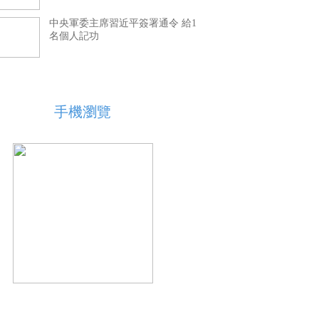
中央軍委主席習近平簽署通令 給1
名個人記功
手機瀏覽