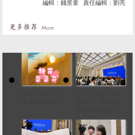
編輯：錢景童
責任編輯：劉亮
超舒适踩点一起
上半年我国外贸起
看“桃花朵朵开”
势有力、增势强劲
稳规模优结构迈出
新步伐