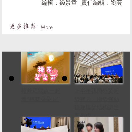
編輯：錢景童
責任編輯：劉亮
超舒适踩点一起
上半年我国外贸起
看“桃花朵朵开”
势有力、增势强劲
稳规模优结构迈出
新步伐