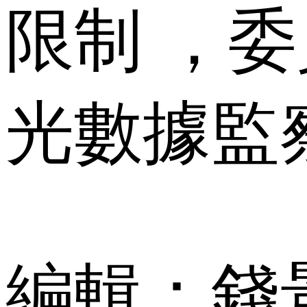
限制 ，
光數據監
編輯：錢