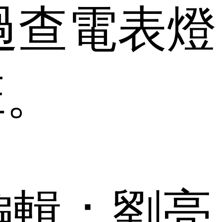
過查電表燈
班。
編輯：劉亮