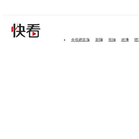
央視網首頁
新聞
視頻
經濟
體