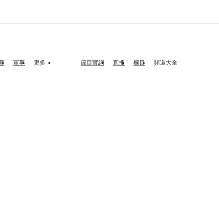
育
軍事
更多
節目官網
直播
欄目
頻道大全