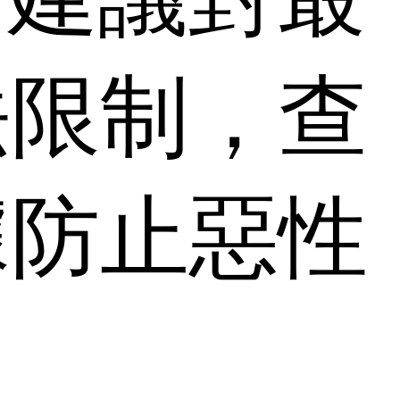
法限制，查
據防止惡性