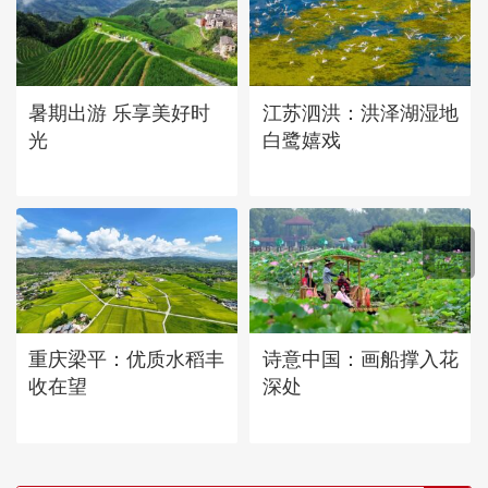
暑期出游 乐享美好时
江苏泗洪：洪泽湖湿地
光
白鹭嬉戏
重庆梁平：优质水稻丰
诗意中国：画船撑入花
收在望
深处