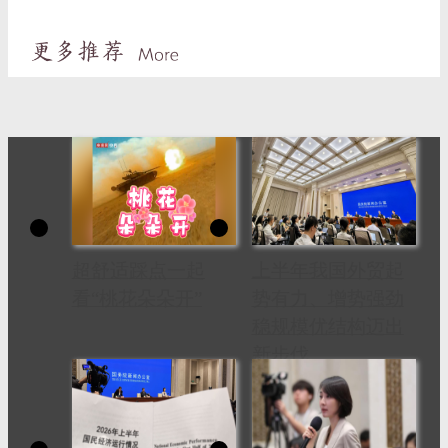
超舒适踩点一起
上半年我国外贸起
看“桃花朵朵开”
势有力、增势强劲
稳规模优结构迈出
新步伐