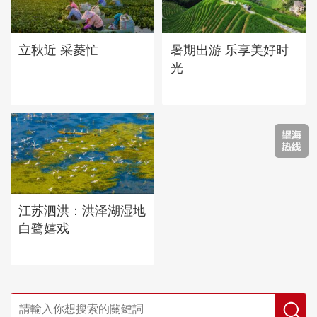
立秋近 采菱忙
暑期出游 乐享美好时
光
江苏泗洪：洪泽湖湿地
白鹭嬉戏