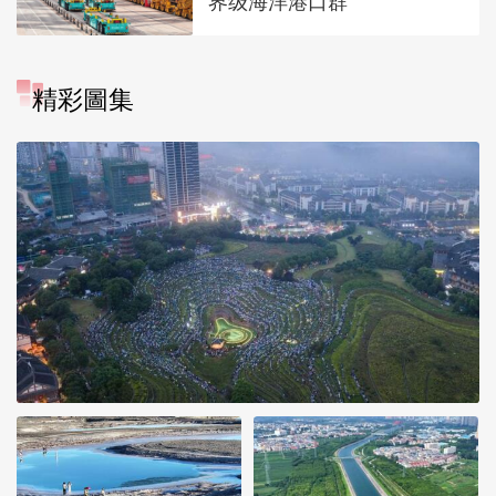
界级海洋港口群
精彩圖集
“大地指纹”奏响夏夜文旅乐