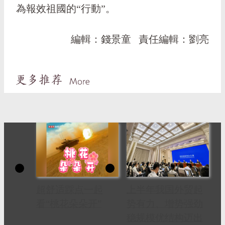
為報效祖國的“行動”。
編輯：錢景童
責任編輯：劉亮
超舒适踩点一起
上半年我国外贸起
看“桃花朵朵开”
势有力、增势强劲
稳规模优结构迈出