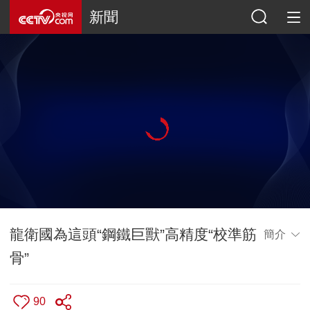
新聞
龍衛國為這頭“鋼鐵巨獸”高精度“校準筋
簡介
骨”
90