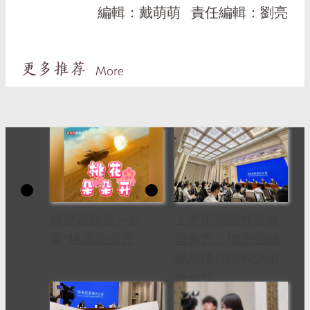
編輯：戴萌萌
責任編輯：劉亮
超舒适踩点一起
上半年我国外贸起
看“桃花朵朵开”
势有力、增势强劲
稳规模优结构迈出
新步伐