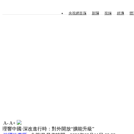
央視網首頁
新聞
視頻
經濟
體
A-
A+
理響中國·深改進行時：對外開放“擴能升級”