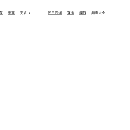
育
軍事
更多
節目官網
直播
欄目
頻道大全