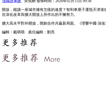
強國故事匯
央視網 發佈時間：2026年02月11日 09:38
開放，能讓一座城市擁有怎樣的速度？智利車厘子運抵天津港後
在深化改革與擴大開放上所作出的不懈努力。
擴大高水平對外開放，開創合作共贏新局面。《理響中國·深改
編輯：戴萌萌
責任編輯：劉亮