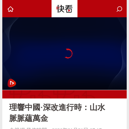
理響中國·深改進行時：山水
脈脈蘊萬金