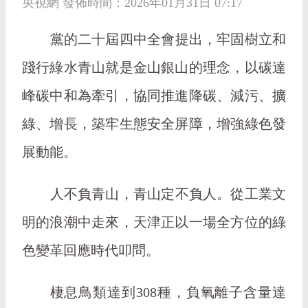
央視網 發佈時間：2026年01月31日 07:17
黨的二十屆四中全會提出，牢固樹立和
踐行綠水青山就是金山銀山的理念，以碳達
峰碳中和為牽引，協同推進降碳、減污、擴
綠、增長，築牢生態安全屏障，增強綠色發
展動能。
人不負青山，青山定不負人。從工業文
明的浪潮中走來，天津正以一場全方位的綠
色變革回應時代叩問。
棲息鳥類達到308種，負氧離子含量達