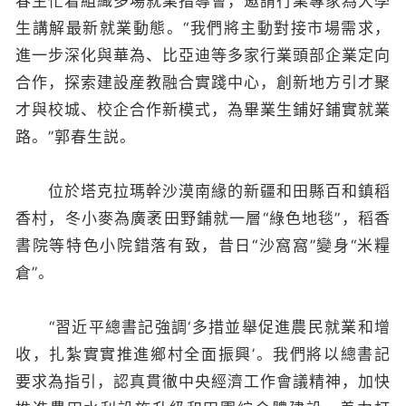
春生忙着組織多場就業指導會，邀請行業專家為大學
生講解最新就業動態。“我們將主動對接市場需求，
進一步深化與華為、比亞迪等多家行業頭部企業定向
合作，探索建設産教融合實踐中心，創新地方引才聚
才與校城、校企合作新模式，為畢業生鋪好鋪實就業
路。”郭春生説。
位於塔克拉瑪幹沙漠南緣的新疆和田縣百和鎮稻
香村，冬小麥為廣袤田野鋪就一層“綠色地毯”，稻香
書院等特色小院錯落有致，昔日“沙窩窩”變身“米糧
倉”。
“習近平總書記強調‘多措並舉促進農民就業和增
收，扎紮實實推進鄉村全面振興’。我們將以總書記
要求為指引，認真貫徹中央經濟工作會議精神，加快