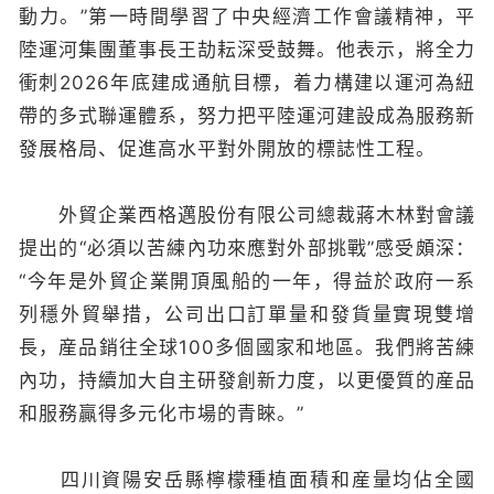
動力。”第一時間學習了中央經濟工作會議精神，平
陸運河集團董事長王劼耘深受鼓舞。他表示，將全力
衝刺2026年底建成通航目標，着力構建以運河為紐
帶的多式聯運體系，努力把平陸運河建設成為服務新
發展格局、促進高水平對外開放的標誌性工程。
外貿企業西格邁股份有限公司總裁蔣木林對會議
提出的“必須以苦練內功來應對外部挑戰”感受頗深：
“今年是外貿企業開頂風船的一年，得益於政府一系
列穩外貿舉措，公司出口訂單量和發貨量實現雙增
長，産品銷往全球100多個國家和地區。我們將苦練
內功，持續加大自主研發創新力度，以更優質的産品
和服務贏得多元化市場的青睞。”
四川資陽安岳縣檸檬種植面積和産量均佔全國