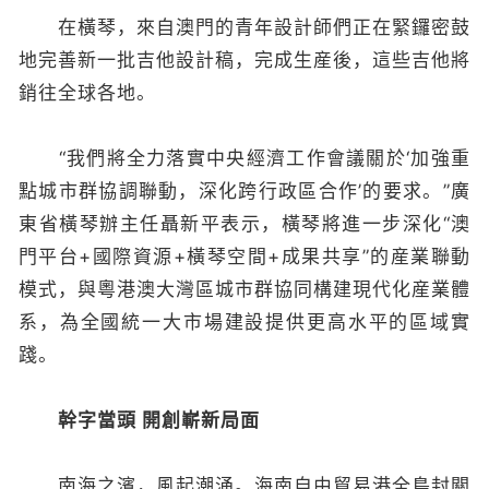
在橫琴，來自澳門的青年設計師們正在緊鑼密鼓
地完善新一批吉他設計稿，完成生産後，這些吉他將
銷往全球各地。
“我們將全力落實中央經濟工作會議關於‘加強重
點城市群協調聯動，深化跨行政區合作’的要求。”廣
東省橫琴辦主任聶新平表示，橫琴將進一步深化“澳
門平台+國際資源+橫琴空間+成果共享”的産業聯動
模式，與粵港澳大灣區城市群協同構建現代化産業體
系，為全國統一大市場建設提供更高水平的區域實
踐。
幹字當頭 開創嶄新局面
南海之濱，風起潮涌。海南自由貿易港全島封關