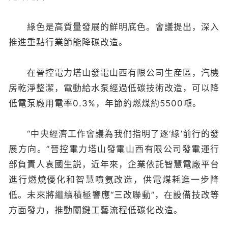
綠色是高質量發展的鮮明底色。會議提出，深入
推進重點行業節能降碳改造。
在晉控電力塔山發電山西有限公司生産區，汽機
房乾淨整潔，電動給水泵經過低碳技術改造，可以降
低電泵廠用電率0.3%，年節約燃煤約5500噸。
“中央經濟工作會議為我們指明了逐‘綠’前行的發
展方向。”晉控電力塔山發電山西有限公司發電運行
部負責人袁國生説，近年來，企業依託智慧電廠平台
進行燃燒優化和智慧噴氨改造，供電煤耗進一步降
低。未來將繼續積極響應“三改聯動”，在設備技改等
方面發力，推動關鍵工藝流程低碳化改造。