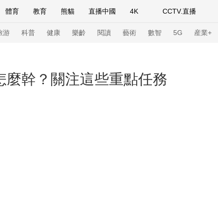
體育
教育
熊貓
直播中國
4K
CCTV.直播
式妙語
主持人
下載央視影音
熱解讀
天天學習
旅游
科普
健康
樂齡
閱讀
藝術
數智
5G
産業+
紀錄片網
國家大劇院
大型活動
濟怎麼幹？關注這些重點任務
科技
法治
文娛
人物
公益
圖片
習式妙語
央視快評
央視網評
光華銳評
鋒面
頻道
VR/AR
4K專區
全景新聞
請入列
人生第一次
人生第二次
年冬奧會
CBA
NBA
中超
國足
國際足球
網球
綜
體育江湖
文化體育
冰雪道路
足球道路