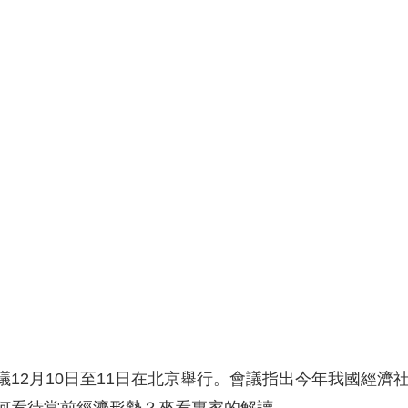
央博
非遺
文化
旅游
科普
健康
樂齡
閱讀
雲起
超級工廠
智敬中國
全民健康
顏選攻略
海洋
熱播榜
總台企業白名單
議12月10日至11日在北京舉行。會議指出今年我國經濟