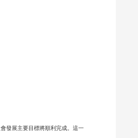
藝術
汽車
數智
5G
産業+
時尚
天氣
才藝
網展
央央好物
社會發展主要目標將順利完成。這一