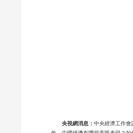
財經
教育
鄉村振興
生態環境
一帶一路
大國智造
大國展會
大國保險
雲頂對話
CCTV.節目官網
直播
節目單
欄目
片庫
央視網消息：
中央經濟工作會