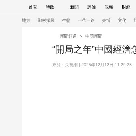
首頁
時政
新聞
評論
視頻
財經
人民領袖習近平
直播
海外頻道
片庫
iPanda
欄目大全
聯播+
English
中國領導人
節目單
Монгол
聽音
央視快評
微視頻
習
地方
鄉村振興
生態
一帶一路
央博
文化
新聞頻道
>
中國新聞
總台春晚
網絡春晚
共産黨員網
秧紀錄
“開局之年”中國經
來源：央視網 | 2025年12月12日 11:29:25
新聞
國內
國際
評論
經濟
軍事
人民領袖習近平
聯播+
熱解讀
天天學習
視頻
小央視頻
小央直播
直播中國
熊貓
現場
前線
比劃
快看
藍海中國
新兵
體育
直播
競猜
2026年世界盃
2026
VIP會員
CCTV奧林匹克頻道
生活體育大會