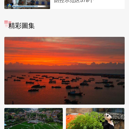
防控示范区578个
精彩圖集
江苏连云港：受台风“白海
豚”影响 连岛上空现绚丽火