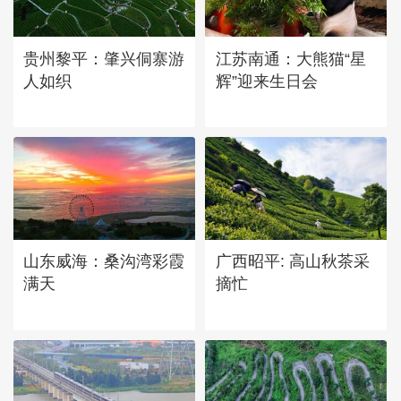
烧云
贵州黎平：肇兴侗寨游
江苏南通：大熊猫“星
人如织
辉”迎来生日会
山东威海：桑沟湾彩霞
广西昭平: 高山秋茶采
满天
摘忙