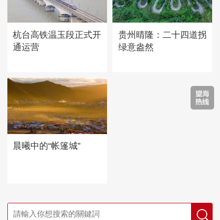
杭台高铁温玉段正式开
贵州晴隆：二十四道拐
通运营
绿意盎然
晨曦中的“帐篷城”