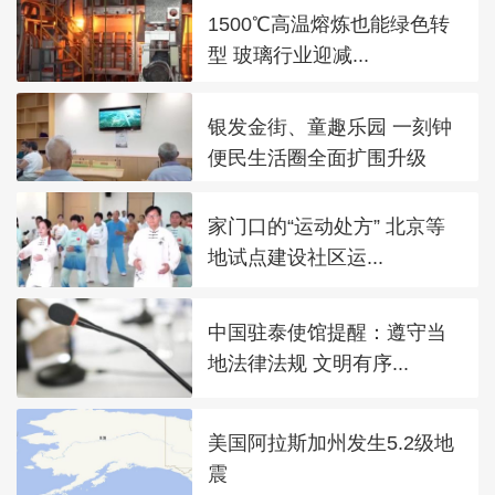
1500℃高温熔炼也能绿色转
型 玻璃行业迎减...
银发金街、童趣乐园 一刻钟
便民生活圈全面扩围升级
家门口的“运动处方” 北京等
地试点建设社区运...
中国驻泰使馆提醒：遵守当
地法律法规 文明有序...
美国阿拉斯加州发生5.2级地
震