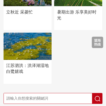
立秋近 采菱忙
暑期出游 乐享美好时
光
江苏泗洪：洪泽湖湿地
白鹭嬉戏