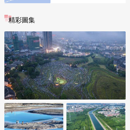
精彩圖集
“大地指纹”奏响夏夜文旅乐
章