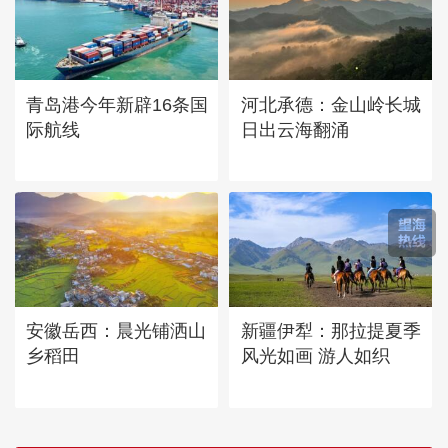
青岛港今年新辟16条国
河北承德：金山岭长城
际航线
日出云海翻涌
安徽岳西：晨光铺洒山
新疆伊犁：那拉提夏季
乡稻田
风光如画 游人如织