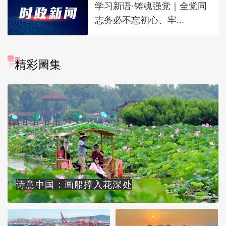
学习新语·铸魂强党｜全党同
志务必不忘初心、牢...
精彩圖集
诗意中国：画船撑入花深处