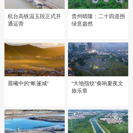
广西昭平: 高山秋茶采摘忙
杭台高铁温玉段正式开
贵州晴隆：二十四道拐
通运营
绿意盎然
晨曦中的“帐篷城”
“大地指纹”奏响夏夜文
旅乐章