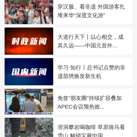
穿汉服、看非遗 外国游客扎
堆来华“深度文化游”
大道行天下丨以心相交，成
其久远——中国元首外...
学习·知行丨总书记点赞的非
遗苗绣焕发新生机
免签“朋友圈”持续扩容叠加
APEC会议预热效...
溶洞攀岩喝咖啡 草原骑马看
雪山 解锁宝藏中国...