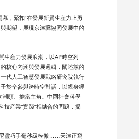
藝術
汽車
數智
5G
産業+
幕，緊扣“在發展新質生産力上勇
時尚
天氣
才藝
網展
央央好物
引與期望，展現京津冀協同發展中的
産力發展浪潮，以AI“時空列
力的核心內涵與發展邏輯，闡述黨的
新一代人工智慧發展戰略研究院執行
之子於辛參與跨時空對話，以親身經
立潮頭、擔當主角。中國社會科學
科技産業“實踐”相結合的問題，揭
尼靈巧手毫秒級模倣……天津正寫