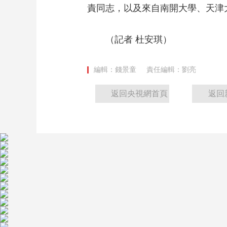
責同志，以及來自南開大學、天津
（記者 杜安琪）
編輯：錢景童
責任編輯：劉亮
返回央視網首頁
返回