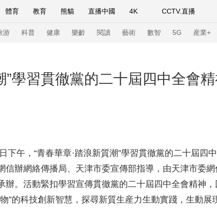
體育
教育
熊貓
直播中國
4K
CCTV.直播
式妙語
主持人
下載央視影音
熱解讀
天天學習
旅游
科普
健康
樂齡
閱讀
藝術
數智
5G
産業+
紀錄片網
國家大劇院
大型活動
質潮”學習貫徹黨的二十屆四中全會
科技
法治
文娛
人物
公益
圖片
習式妙語
央視快評
央視網評
光華銳評
鋒面
頻道
VR/AR
4K專區
全景新聞
日下午，“青春華章·踏浪新質潮”學習貫徹黨的二十屆四
網信辦網絡傳播局、天津市委宣傳部指導，由天津市委網
請入列
人生第一次
人生第二次
承辦。活動緊扣學習宣傳貫徹黨的二十屆四中全會精神，
年冬奧會
CBA
NBA
中超
國足
國際足球
網球
綜
開物”的科技創新智慧，探尋新質生産力生動實踐，生動展
體育江湖
文化體育
冰雪道路
足球道路