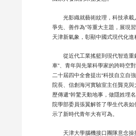
財經
教育
鄉村振興
生態環境
一帶一路
光影織就藝術紋理，科技承載人文
大國智造
大國展會
大國保險
雲頂對話
爭先、善作為”等重大主題，展現
天津新氣象，彰顯中國式現代化進
從近代工業搖籃到現代智造重鎮，
CCTV.節目官網
直播
節目單
欄目
片庫
車”、青年與先輩科學家的跨時空
二十屆四中全會提出“科技自立自強
院長、信創海河實驗室主任龔克與大
歷傳遞“幹驚天動地事，做隱姓埋
院學部委員張翼解答了學生代表如何
示了新時代青年大有可為。
天津大學腦機接口團隊意念操控