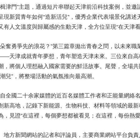
奮楫津門”主題，通過短片串聯起天津前沿科技案例，並邀
呈現新質青年如何“造新活兒”，優秀企業代表場景化講述
又有人文溫度與歸屬感的生動天津，全方位呈現“在天津看
奮勇爭先的浪花？”第三篇章拋出青春之問，以未來職
——天津成就青年夢想，青年塑造天津未來。三位來自高
潮，將個人理想融入國家需要的鮮活故事。尾聲，全場共
弄潮兒”，將整場活動的氣氛推向最高潮。
來自全國二十余家媒體的近百名媒體工作者和正能量網絡
創新高地，記錄下新能源、生物科技、材料等領域的最新
為，見證“在這裡，每個夢想都被看見；在這裡，每份熱愛
地方新聞網站的記者和評論員，主要商業網站平台負責