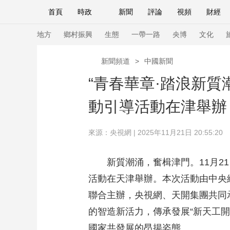
首頁
時政
新聞
評論
視頻
財經
人民領袖習近平
直播
海外頻道
片庫
iPanda
欄目大全
聯播+
English
中國領導人
節目單
Монгол
聽音
央視快評
微視頻
習
地方
鄉村振興
生態
一帶一路
央博
文化
新聞頻道
>
中國新聞
總台春晚
網絡春晚
共産黨員網
秧紀錄
“青春華章·踏浪新
動引導活動在津舉辦
新聞
國內
國際
評論
經濟
軍事
來源：央視網 | 2025年11月21日 20:55:20
人民領袖習近平
聯播+
熱解讀
天天學習
視頻
小央視頻
小央直播
直播中國
熊貓
新質潮涌，奮楫津門。11月21
活動在天津舉辦。本次活動由中央
現場
前線
比劃
快看
藍海中國
新兵
聯合主辦，央視網、天開集團共同
體育
直播
競猜
2026年世界盃
2026
的智造新活力，傳承發展“新天工
VIP會員
CCTV奧林匹克頻道
生活體育大會
國家共發展的昂揚姿態。