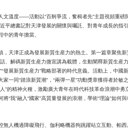
央博
非遺
文化
旅游
科普
健康
樂齡
閱讀
溫度——活動以“百舸爭流，奮楫者先”主題視頻重磅開
雲起
超級工廠
智敬中國
全民健康
顏選攻略
海洋
習近平總書記對天津發展的關懷與囑託、對青年成長的指
程中的青年擔當。
天津正成為發展新質生産力的熱土。第一篇章聚焦新質生
熱播榜
總台企業白名單
對話、解碼新質生産力微宣講為載體，生動闡釋新質生産
”“發展新質生産力”戰略部署的時代意義。活動上，中國
家一同“踏浪新質潮”，“兩彈一星”功勳獎章獲得者於敏
名人”的精神火種，激勵廣大青年在時代科技革命浪潮中勇
將“我”融入“國家”高質量發展的浪潮，學術“理論”如何與
無人機過障礙飛行、伽利略機器狗跳躍站立互動、帕西