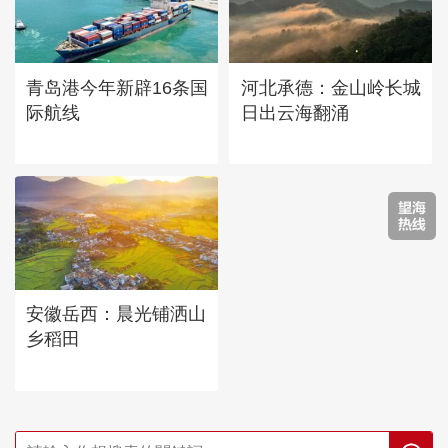
青岛港今年新辟16条国
河北承德：金山岭长城
际航线
日出云海翻涌
安徽岳西：晨光铺洒山
乡稻田