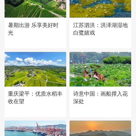
立秋近 采菱忙
暑期出游 乐享美好时
江苏泗洪：洪泽湖湿地
光
白鹭嬉戏
重庆梁平：优质水稻丰
诗意中国：画船撑入花
收在望
深处