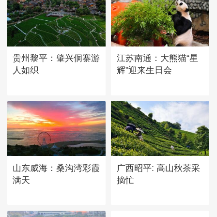
江苏连云港：受台风“白海
豚”影响 连岛上空现绚丽火
烧云
贵州黎平：肇兴侗寨游
江苏南通：大熊猫“星
人如织
辉”迎来生日会
山东威海：桑沟湾彩霞
广西昭平: 高山秋茶采
满天
摘忙