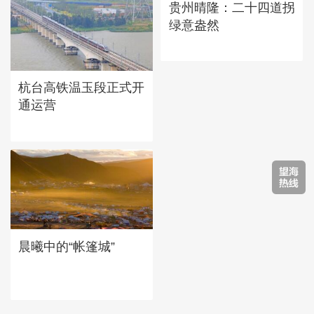
贵州晴隆：二十四道拐
绿意盎然
杭台高铁温玉段正式开
通运营
晨曦中的“帐篷城”