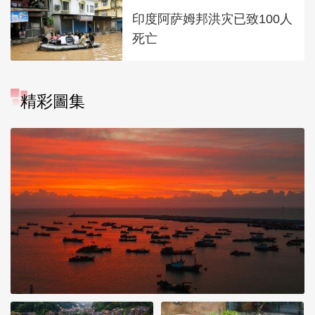
印度阿萨姆邦洪灾已致100人
死亡
精彩圖集